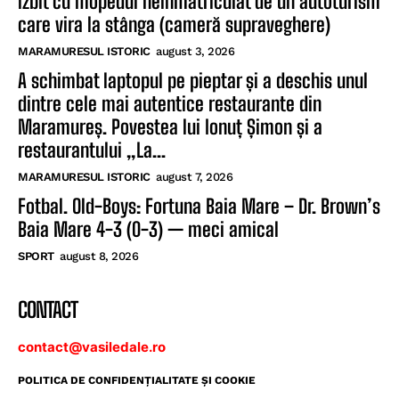
izbit cu mopedul neînmatriculat de un autoturism
care vira la stânga (cameră supraveghere)
MARAMURESUL ISTORIC
august 3, 2026
A schimbat laptopul pe pieptar și a deschis unul
dintre cele mai autentice restaurante din
Maramureș. Povestea lui Ionuț Șimon și a
restaurantului „La...
MARAMURESUL ISTORIC
august 7, 2026
Fotbal. Old-Boys: Fortuna Baia Mare – Dr. Brown’s
Baia Mare 4-3 (0-3) — meci amical
SPORT
august 8, 2026
CONTACT
contact@vasiledale.ro
POLITICA DE CONFIDENŢIALITATE ŞI COOKIE