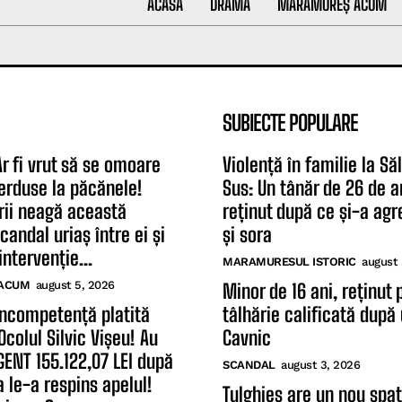
ACASĂ
DRAMĂ
MARAMUREȘ ACUM
SUBIECTE POPULARE
Ar fi vrut să se omoare
Violență în familie la Să
erduse la păcănele!
Sus: Un tânăr de 26 de a
rii neagă această
reținut după ce și-a agr
candal uriaș între ei și
și sora
intervenție...
MARAMURESUL ISTORIC
august 
ACUM
august 5, 2026
Minor de 16 ani, reținut 
Incompetență platită
tâlhărie calificată după 
colul Silvic Vișeu! Au
Cavnic
GENT 155.122,07 LEI după
SCANDAL
august 3, 2026
a le-a respins apelul!
Tulghieș are un nou spaț