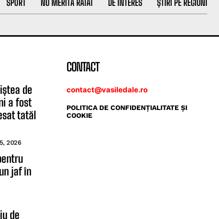
SPORT
NU MERITĂ RATAT
DE INTERES
ȘTIRI PE REGIUNI
CONTACT
liștea de
contact@vasiledale.ro
ni a fost
POLITICA DE CONFIDENŢIALITATE ŞI
esat tatăl
COOKIE
5, 2026
pentru
un jaf în
iu de