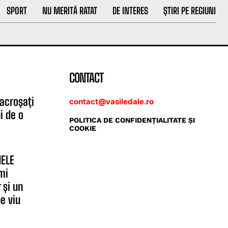
SPORT
NU MERITĂ RATAT
DE INTERES
ȘTIRI PE REGIUNI
CONTACT
 acroșați
contact@vasiledale.ro
i de o
POLITICA DE CONFIDENŢIALITATE ŞI
COOKIE
MELE
mi
 și un
e viu