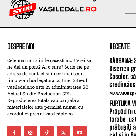
DESPRE NOI
RECENTE
BÂRSANA: 2
Cele mai noi stiri le gasesti aici! Vrei sa
ne dai un pont? Ai o stire? Scrie-ne pe
Bisericii 
adresa de contact si in cel mai scurt
Caselor, să
timp vom lua legatura cu tine. Site-ul
credincioși
vasiledale.ro este in administrarea SC
Actual Studio Production SRL .
MARAMUREȘ 
Reproducerea totală sau parțială a
FURTUNĂ V
materialelor este permisă numai cu
Prăpăd în 
acordul expres al vasiledale.ro
tarabe lua
prăbușiți 
cât și în B