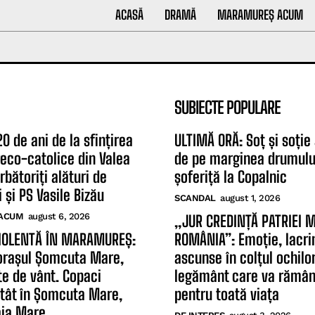
ACASĂ
DRAMĂ
MARAMUREȘ ACUM
SUBIECTE POPULARE
0 de ani de la sfințirea
ULTIMĂ ORĂ: Soț și soție
greco-catolice din Valea
de pe marginea drumulu
rbătoriți alături de
șoferiță la Copalnic
 și PS Vasile Bizău
SCANDAL
august 1, 2026
ACUM
august 6, 2026
„JUR CREDINȚĂ PATRIEI 
IOLENTĂ ÎN MARAMUREȘ:
ROMÂNIA”: Emoție, lacri
orașul Șomcuta Mare,
ascunse în colțul ochilor
te de vânt. Copaci
legământ care va rămân
atât în Șomcuta Mare,
pentru toată viața
aia Mare...