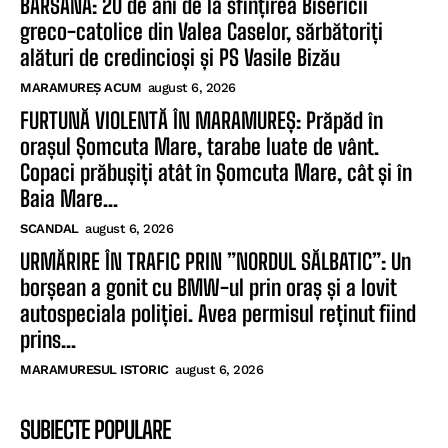
BÂRSANA: 20 de ani de la sfințirea Bisericii
greco-catolice din Valea Caselor, sărbătoriți
alături de credincioși și PS Vasile Bizău
MARAMUREȘ ACUM
august 6, 2026
FURTUNĂ VIOLENTĂ ÎN MARAMUREȘ: Prăpăd în
orașul Șomcuta Mare, tarabe luate de vânt.
Copaci prăbușiți atât în Șomcuta Mare, cât și în
Baia Mare...
SCANDAL
august 6, 2026
URMĂRIRE ÎN TRAFIC PRIN ”NORDUL SĂLBATIC”: Un
borșean a gonit cu BMW-ul prin oraș și a lovit
autospeciala poliției. Avea permisul reținut fiind
prins...
MARAMURESUL ISTORIC
august 6, 2026
SUBIECTE POPULARE