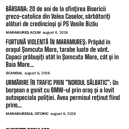
BÂRSANA: 20 de ani de la sfințirea Bisericii
greco-catolice din Valea Caselor, sărbătoriți
alături de credincioși și PS Vasile Bizău
MARAMUREȘ ACUM
august 6, 2026
FURTUNĂ VIOLENTĂ ÎN MARAMUREȘ: Prăpăd în
orașul Șomcuta Mare, tarabe luate de vânt.
Copaci prăbușiți atât în Șomcuta Mare, cât și în
Baia Mare...
SCANDAL
august 6, 2026
URMĂRIRE ÎN TRAFIC PRIN ”NORDUL SĂLBATIC”: Un
borșean a gonit cu BMW-ul prin oraș și a lovit
autospeciala poliției. Avea permisul reținut fiind
prins...
MARAMURESUL ISTORIC
august 6, 2026