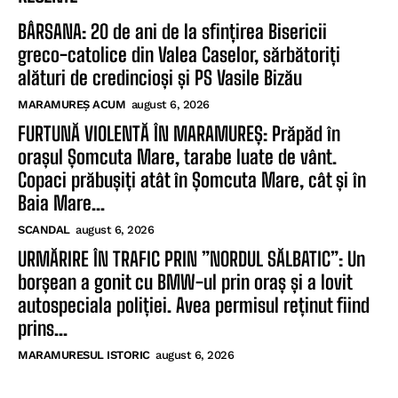
BÂRSANA: 20 de ani de la sfințirea Bisericii
greco-catolice din Valea Caselor, sărbătoriți
alături de credincioși și PS Vasile Bizău
MARAMUREȘ ACUM
august 6, 2026
FURTUNĂ VIOLENTĂ ÎN MARAMUREȘ: Prăpăd în
orașul Șomcuta Mare, tarabe luate de vânt.
Copaci prăbușiți atât în Șomcuta Mare, cât și în
Baia Mare...
SCANDAL
august 6, 2026
URMĂRIRE ÎN TRAFIC PRIN ”NORDUL SĂLBATIC”: Un
borșean a gonit cu BMW-ul prin oraș și a lovit
autospeciala poliției. Avea permisul reținut fiind
prins...
MARAMURESUL ISTORIC
august 6, 2026