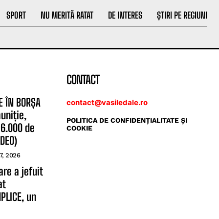
SPORT
NU MERITĂ RATAT
DE INTERES
ȘTIRI PE REGIUNI
CONTACT
E ÎN BORȘA
contact@vasiledale.ro
uniție,
POLITICA DE CONFIDENŢIALITATE ŞI
 6.000 de
COOKIE
IDEO)
7, 2026
re a jefuit
at
PLICE, un