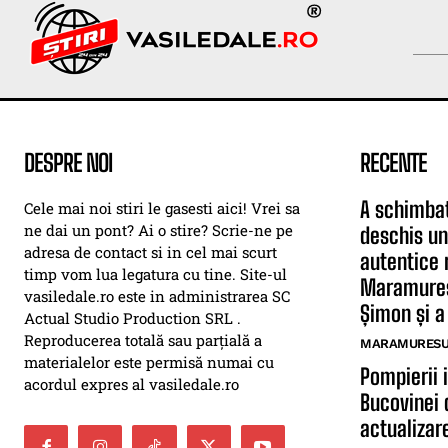
DESPRE NOI
RECENTE
A schimbat
Cele mai noi stiri le gasesti aici! Vrei sa
ne dai un pont? Ai o stire? Scrie-ne pe
deschis un
adresa de contact si in cel mai scurt
autentice 
timp vom lua legatura cu tine. Site-ul
Maramureș.
vasiledale.ro este in administrarea SC
Șimon și a 
Actual Studio Production SRL .
Reproducerea totală sau parțială a
MARAMURESUL
materialelor este permisă numai cu
Pompierii 
acordul expres al vasiledale.ro
Bucovinei 
actualizar