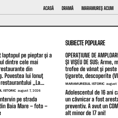
ACASĂ
DRAMĂ
MARAMUREȘ ACUM
SUBIECTE POPULARE
 laptopul pe pieptar și a
OPERAȚIUNE DE AMPLOAR
ul dintre cele mai
ȘI VIȘEU DE SUS: Arme, m
restaurante din
trofee de vânat și peste
 Povestea lui Ionuț
țigarete, descoperite (V
restaurantului „La...
MARAMURESUL ISTORIC
august 
 ISTORIC
august 7, 2026
Adolescentul de 16 ani ca
intervin pe strada
un căvnicar a fost arest
din Baia Mare – foto –
preventiv. A avut un COM
e
alt minor de 17 ani!