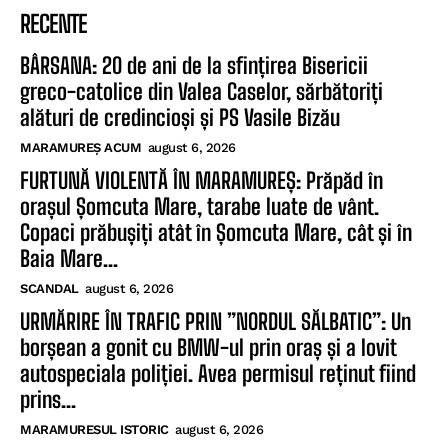
RECENTE
BÂRSANA: 20 de ani de la sfințirea Bisericii
greco-catolice din Valea Caselor, sărbătoriți
alături de credincioși și PS Vasile Bizău
MARAMUREȘ ACUM
august 6, 2026
FURTUNĂ VIOLENTĂ ÎN MARAMUREȘ: Prăpăd în
orașul Șomcuta Mare, tarabe luate de vânt.
Copaci prăbușiți atât în Șomcuta Mare, cât și în
Baia Mare...
SCANDAL
august 6, 2026
URMĂRIRE ÎN TRAFIC PRIN ”NORDUL SĂLBATIC”: Un
borșean a gonit cu BMW-ul prin oraș și a lovit
autospeciala poliției. Avea permisul reținut fiind
prins...
MARAMURESUL ISTORIC
august 6, 2026