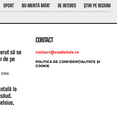
SPORT
NU MERITĂ RATAT
DE INTERES
ȘTIRI PE REGIUNI
CONTACT
erut să se
contact@vasiledale.ro
or de pe
POLITICA DE CONFIDENŢIALITATE ŞI
COOKIE
, 2026
otală la
ăsăud.
Celsius,