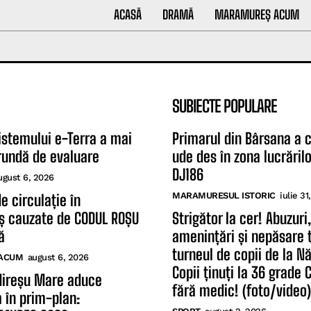
ACASĂ
DRAMĂ
MARAMUREȘ ACUM
SUBIECTE POPULARE
istemului e-Terra a mai
Primarul din Bârsana a c
rundă de evaluare
ude des în zona lucrăril
DJ186
ugust 6, 2026
MARAMURESUL ISTORIC
iulie 31
de circulație în
 cauzate de CODUL ROȘU
Strigător la cer! Abuzuri,
ă
amenințări și nepăsare t
turneul de copii de la N
ACUM
august 6, 2026
Copii ținuți la 36 grade 
Mireșu Mare aduce
fără medic! (foto/video)
a în prim-plan: