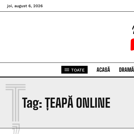
joi, august 6, 2026
ACASĂ
DRAMĂ
TOATE
Ț
Tag:
ȚEAPĂ ONLINE