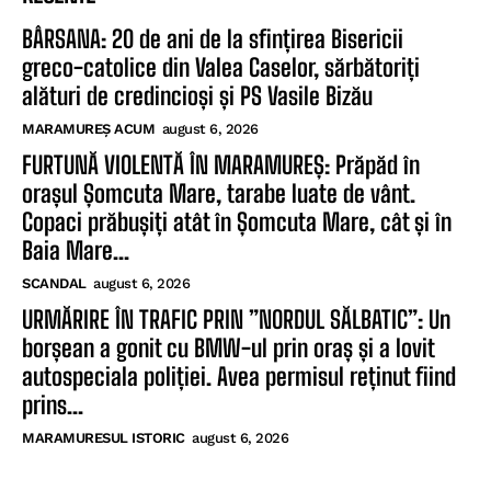
BÂRSANA: 20 de ani de la sfințirea Bisericii
greco-catolice din Valea Caselor, sărbătoriți
alături de credincioși și PS Vasile Bizău
MARAMUREȘ ACUM
august 6, 2026
FURTUNĂ VIOLENTĂ ÎN MARAMUREȘ: Prăpăd în
orașul Șomcuta Mare, tarabe luate de vânt.
Copaci prăbușiți atât în Șomcuta Mare, cât și în
Baia Mare...
SCANDAL
august 6, 2026
URMĂRIRE ÎN TRAFIC PRIN ”NORDUL SĂLBATIC”: Un
borșean a gonit cu BMW-ul prin oraș și a lovit
autospeciala poliției. Avea permisul reținut fiind
prins...
MARAMURESUL ISTORIC
august 6, 2026