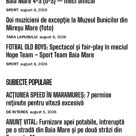
Baia Mare 4-3 (0-3) — meci amical
SPORT
august 8, 2026
Doi muzicieni de excepție la Muzeul Bunicilor din
Mireșu Mare (foto)
TARA LAPUSULUI
august 8, 2026
FOTBAL OLD BOYS: Spectacol și fair-play în meciul
Hope Team – Sport Team Baia Mare
SPORT
august 8, 2026
SUBIECTE POPULARE
ACȚIUNEA SPEED ÎN MARAMUREȘ: 7 permise
reținute pentru viteză excesivă
DE INTERES
august 5, 2026
ANUNȚ VITAL: Furnizare apei potabile, întreruptă
pe o stradă din Baia Mare și pe două străzi din