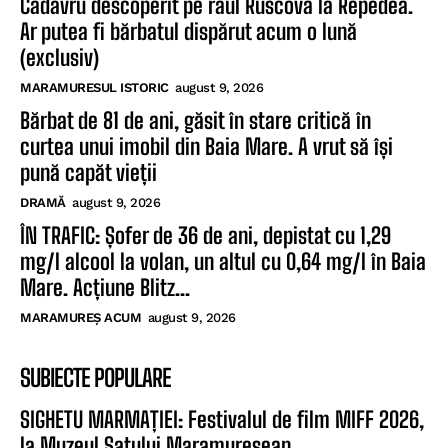
Cadavru descoperit pe râul Ruscova la Repedea.
Ar putea fi bărbatul dispărut acum o lună
(exclusiv)
MARAMURESUL ISTORIC
august 9, 2026
Bărbat de 81 de ani, găsit în stare critică în
curtea unui imobil din Baia Mare. A vrut să își
pună capăt vieții
DRAMĂ
august 9, 2026
ÎN TRAFIC: Șofer de 36 de ani, depistat cu 1,29
mg/l alcool la volan, un altul cu 0,64 mg/l în Baia
Mare. Acțiune Blitz...
MARAMUREȘ ACUM
august 9, 2026
SUBIECTE POPULARE
SIGHETU MARMAȚIEI: Festivalul de film MIFF 2026,
la Muzeul Satului Maramureșean