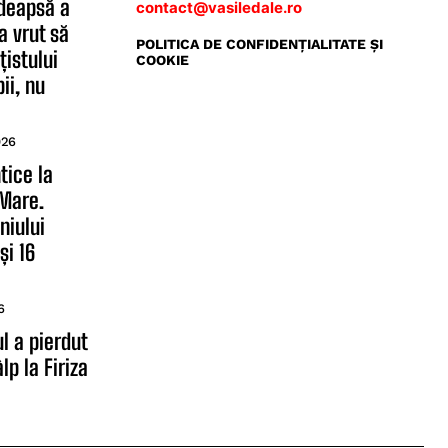
edeapsă a
contact@vasiledale.ro
a vrut să
POLITICA DE CONFIDENŢIALITATE ŞI
țistului
COOKIE
ii, nu
026
ntice la
 Mare.
niului
și 16
6
l a pierdut
lp la Firiza