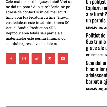
Un polițist
Cele mai noi stiri le gasesti aici! Vrei sa
ne dai un pont? Ai o stire? Scrie-ne pe
Explozivi 
adresa de contact si in cel mai scurt
a refuzat 
timp vom lua legatura cu tine. Site-ul
un permis 
vasiledale.ro este in administrarea SC
Actual Studio Production SRL .
DRAMĂ
augus
Reproducerea totală sau parțială a
Polițist de
materialelor este permisă numai cu
Sus trimis 
acordul expres al vasiledale.ro
grave ale o
DE INTERES
a
Scandal uri
blocurilor
adolescenți
bărbat a aj
DRAMĂ
augus