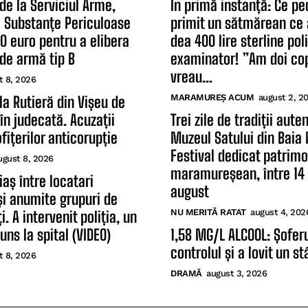
 de la Serviciul Arme,
În primă instanță: Ce p
și Substanțe Periculoase
primit un sătmărean ce 
20 euro pentru a elibera
dea 400 lire sterline poli
de armă tip B
examinator! ”Am doi cop
vreau...
t 8, 2026
MARAMUREȘ ACUM
august 2, 2
 la Rutieră din Vișeu de
în judecată. Acuzații
Trei zile de tradiții aute
fițerilor anticorupție
Muzeul Satului din Baia
Festival dedicat patrimo
ugust 8, 2026
maramureșean, între 14 
aș între locatari
august
 și anumite grupuri de
NU MERITĂ RATAT
august 4, 202
. A intervenit poliția, un
uns la spital (VIDEO)
1,58 MG/L ALCOOL: Șoferu
controlul și a lovit un stâ
t 8, 2026
DRAMĂ
august 3, 2026