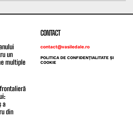
CONTACT
anului
contact@vasiledale.ro
tru un
POLITICA DE CONFIDENŢIALITATE ŞI
me multiple
COOKIE
frontalieră
ui:
 a
ru din