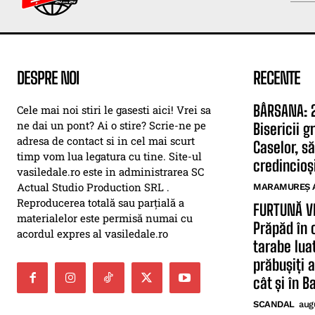
DESPRE NOI
RECENTE
BÂRSANA: 2
Cele mai noi stiri le gasesti aici! Vrei sa
ne dai un pont? Ai o stire? Scrie-ne pe
Bisericii 
adresa de contact si in cel mai scurt
Caselor, să
timp vom lua legatura cu tine. Site-ul
credincioși
vasiledale.ro este in administrarea SC
Actual Studio Production SRL .
MARAMUREȘ 
Reproducerea totală sau parțială a
FURTUNĂ V
materialelor este permisă numai cu
Prăpăd în 
acordul expres al vasiledale.ro
tarabe lua
prăbușiți 
cât și în B
SCANDAL
aug