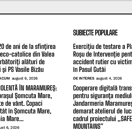
SUBIECTE POPULARE
0 de ani de la sfințirea
Exercițiu de testare a Pl
greco-catolice din Valea
Roșu de Intervenție pen
rbătoriți alături de
accident rutier cu victi
 și PS Vasile Bizău
în Pasul Gutâi
ACUM
august 6, 2026
DE INTERES
august 4, 2026
IOLENTĂ ÎN MARAMUREȘ:
Cooperare digitală trans
orașul Șomcuta Mare,
pentru siguranța mediul
te de vânt. Copaci
Jandarmeria Maramureș
atât în Șomcuta Mare,
demarat atelierul de luc
aia Mare...
cadrul proiectului „SAFE
MOUNTAINS”
ust 6, 2026