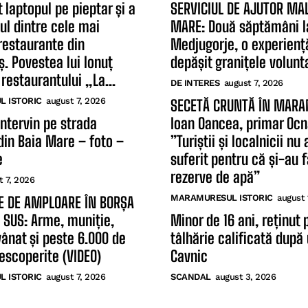
 laptopul pe pieptar și a
SERVICIUL DE AJUTOR MAL
ul dintre cele mai
MARE: Două săptămâni l
restaurante din
Medjugorje, o experienț
 Povestea lui Ionuț
depășit granițele volunta
restaurantului „La...
DE INTERES
august 7, 2026
 ISTORIC
august 7, 2026
SECETĂ CRUNTĂ ÎN MAR
intervin pe strada
Ioan Oancea, primar Ocn
din Baia Mare – foto –
”Turiștii și localnicii nu
e
suferit pentru că și-au 
rezerve de apă”
t 7, 2026
MARAMURESUL ISTORIC
august 
E DE AMPLOARE ÎN BORȘA
E SUS: Arme, muniție,
Minor de 16 ani, reținut 
vânat și peste 6.000 de
tâlhărie calificată după 
descoperite (VIDEO)
Cavnic
 ISTORIC
august 7, 2026
SCANDAL
august 3, 2026