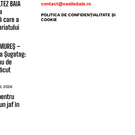
TEZ BAIA
contact@vasiledale.ro
a
POLITICA DE CONFIDENŢIALITATE ŞI
ă care a
COOKIE
riatului
AMUREȘ –
a Șugatag:
 au de
făcut
1, 2026
pentru
un jaf în