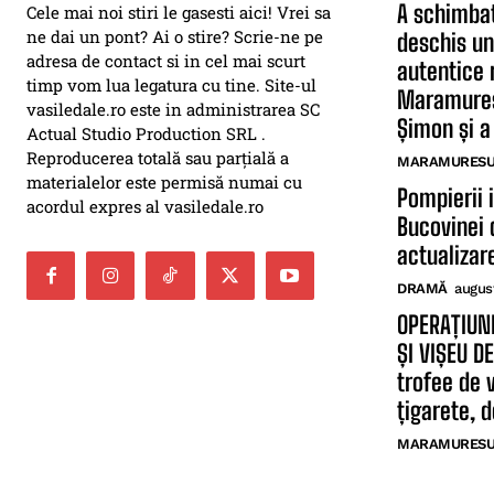
A schimbat
Cele mai noi stiri le gasesti aici! Vrei sa
ne dai un pont? Ai o stire? Scrie-ne pe
deschis un
adresa de contact si in cel mai scurt
autentice 
timp vom lua legatura cu tine. Site-ul
Maramureș.
vasiledale.ro este in administrarea SC
Șimon și a 
Actual Studio Production SRL .
Reproducerea totală sau parțială a
MARAMURESUL
materialelor este permisă numai cu
Pompierii 
acordul expres al vasiledale.ro
Bucovinei 
actualizar
DRAMĂ
augus
OPERAȚIUN
ȘI VIȘEU D
trofee de 
țigarete, 
MARAMURESUL