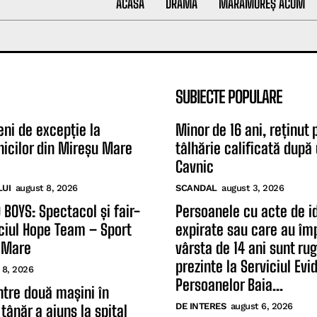
ACASĂ
DRAMĂ
MARAMUREȘ ACUM
SUBIECTE POPULARE
eni de excepție la
Minor de 16 ani, reținut 
icilor din Mireșu Mare
tâlhărie calificată după 
Cavnic
LUI
august 8, 2026
SCANDAL
august 3, 2026
 BOYS: Spectacol și fair-
Persoanele cu acte de i
ciul Hope Team – Sport
expirate sau care au împ
 Mare
vârsta de 14 ani sunt ru
prezinte la Serviciul Evi
 8, 2026
Persoanelor Baia...
între două mașini în
DE INTERES
august 6, 2026
tânăr a ajuns la spital