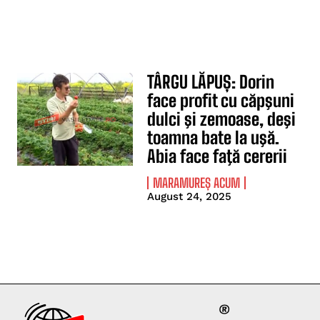
TÂRGU LĂPUȘ: Dorin
face profit cu căpşuni
dulci şi zemoase, deşi
toamna bate la uşă.
Abia face faţă cererii
MARAMUREȘ ACUM
August 24, 2025