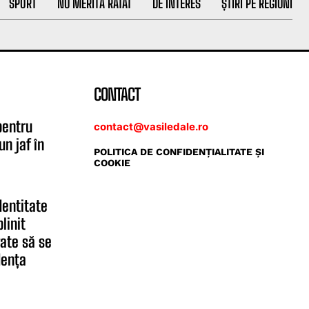
SPORT
NU MERITĂ RATAT
DE INTERES
ȘTIRI PE REGIUNI
CONTACT
pentru
contact@vasiledale.ro
un jaf în
POLITICA DE CONFIDENŢIALITATE ŞI
COOKIE
dentitate
linit
gate să se
dența