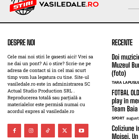
DESPRE NOI
RECENTE
Doi muzici
Cele mai noi stiri le gasesti aici! Vrei sa
ne dai un pont? Ai o stire? Scrie-ne pe
Muzeul Bun
adresa de contact si in cel mai scurt
(foto)
timp vom lua legatura cu tine. Site-ul
TARA LAPUSU
vasiledale.ro este in administrarea SC
Actual Studio Production SRL .
FOTBAL OLD
Reproducerea totală sau parțială a
play în me
materialelor este permisă numai cu
Team Baia
acordul expres al vasiledale.ro
SPORT
august
Coliziune 
Moisei. Un 