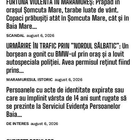
FURTUNĂ VIOLENTĂ ÎN MARAMUREȘ: Prăpăd în
orașul Șomcuta Mare, tarabe luate de vânt.
Copaci prăbușiți atât în Șomcuta Mare, cât și în
Baia Mare...
SCANDAL
august 6, 2026
URMĂRIRE ÎN TRAFIC PRIN ”NORDUL SĂLBATIC”: Un
borșean a gonit cu BMW-ul prin oraș și a lovit
autospeciala poliției. Avea permisul reținut fiind
prins...
MARAMURESUL ISTORIC
august 6, 2026
Persoanele cu acte de identitate expirate sau
care au împlinit vârsta de 14 ani sunt rugate să
se prezinte la Serviciul Evidența Persoanelor
Baia...
DE INTERES
august 6, 2026