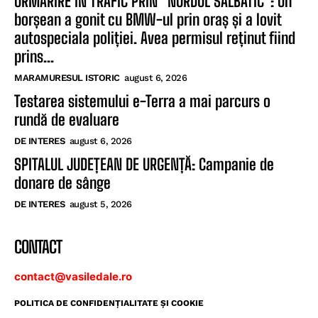
URMĂRIRE ÎN TRAFIC PRIN ”NORDUL SĂLBATIC”: Un
borșean a gonit cu BMW-ul prin oraș și a lovit
autospeciala poliției. Avea permisul reținut fiind
prins...
MARAMURESUL ISTORIC
august 6, 2026
Testarea sistemului e-Terra a mai parcurs o
rundă de evaluare
DE INTERES
august 6, 2026
SPITALUL JUDEȚEAN DE URGENȚĂ: Campanie de
donare de sânge
DE INTERES
august 5, 2026
CONTACT
contact@vasiledale.ro
POLITICA DE CONFIDENŢIALITATE ŞI COOKIE