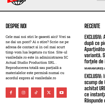
DESPRE NOI
RECENTE
EXCLUSIV: 
Cele mai noi stiri le gasesti aici! Vrei sa
ne dai un pont? Ai o stire? Scrie-ne pe
după ce pi
adresa de contact si in cel mai scurt
Aparținăto
timp vom lua legatura cu tine. Site-ul
variantă. S
vasiledale.ro este in administrarea SC
forțele de 
Actual Studio Production SRL .
Reproducerea totală sau parțială a
MARAMUREȘ 
materialelor este permisă numai cu
EXCLUSIV: 
acordul expres al vasiledale.ro
scump de O
achitat UR
ce instanț
Răspunde 