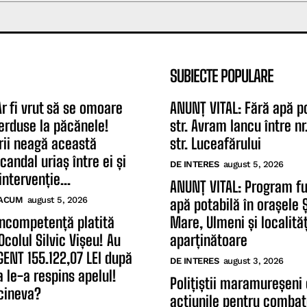
SUBIECTE POPULARE
Ar fi vrut să se omoare
ANUNȚ VITAL: Fără apă p
erduse la păcănele!
str. Avram Iancu între nr.
rii neagă această
str. Luceafărului
candal uriaș între ei și
DE INTERES
august 5, 2026
intervenție...
ANUNȚ VITAL: Program fu
ACUM
august 5, 2026
apă potabilă în orașele
Incompetență platită
Mare, Ulmeni și localităț
colul Silvic Vișeu! Au
aparținătoare
GENT 155.122,07 LEI după
DE INTERES
august 3, 2026
a le-a respins apelul!
Polițiștii maramureșeni
cineva?
acțiunile pentru comba