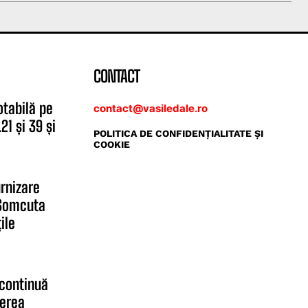
CONTACT
otabilă pe
contact@vasiledale.ro
21 și 39 și
POLITICA DE CONFIDENŢIALITATE ŞI
COOKIE
rnizare
 Șomcuta
ile
 continuă
terea