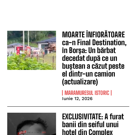
MOARTE ÎNFIORĂTOARE
ca-n Final Destination,
în Borșa: Un bărbat
decedat după ce un
buștean a căzut peste
el dintr-un camion
(actualizare)
MARAMURESUL ISTORIC
Iunie 12, 2026
EXCLUSIVITATE: A furat
banii din seiful unui
hotel din Complex