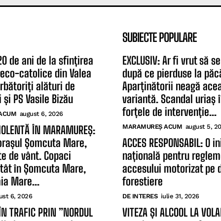
SUBIECTE POPULARE
0 de ani de la sfințirea
EXCLUSIV: Ar fi vrut să 
greco-catolice din Valea
după ce pierduse la păc
rbătoriți alături de
Aparținătorii neagă ace
 și PS Vasile Bizău
variantă. Scandal uriaș î
forțele de intervenție...
ACUM
august 6, 2026
MARAMUREȘ ACUM
august 5, 2
IOLENTĂ ÎN MARAMUREȘ:
orașul Șomcuta Mare,
ACCES RESPONSABIL: O ini
te de vânt. Copaci
națională pentru regle
atât în Șomcuta Mare,
accesului motorizat pe 
aia Mare...
forestiere
ust 6, 2026
DE INTERES
iulie 31, 2026
ÎN TRAFIC PRIN ”NORDUL
VITEZA ȘI ALCOOL LA VOLA