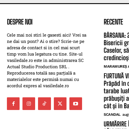
DESPRE NOI
RECENTE
BÂRSANA: 2
Cele mai noi stiri le gasesti aici! Vrei sa
ne dai un pont? Ai o stire? Scrie-ne pe
Bisericii 
adresa de contact si in cel mai scurt
Caselor, să
timp vom lua legatura cu tine. Site-ul
credincioși
vasiledale.ro este in administrarea SC
Actual Studio Production SRL .
MARAMUREȘ 
Reproducerea totală sau parțială a
FURTUNĂ V
materialelor este permisă numai cu
Prăpăd în 
acordul expres al vasiledale.ro
tarabe lua
prăbușiți 
cât și în B
SCANDAL
aug
URMĂRIRE 