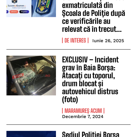
exmatriculată din
Școala de Poliție după
ce verificările au
relevat că în trecut...
DE INTERES
Iunie 26, 2025
EXCLUSIV – Incident
grav în Baia Borșa:
Atacați cu toporul,
drum blocat și
autovehicul distrus
(foto)
MARAMUREȘ ACUM
Decembrie 7, 2024
Sediul Poliției Borșa