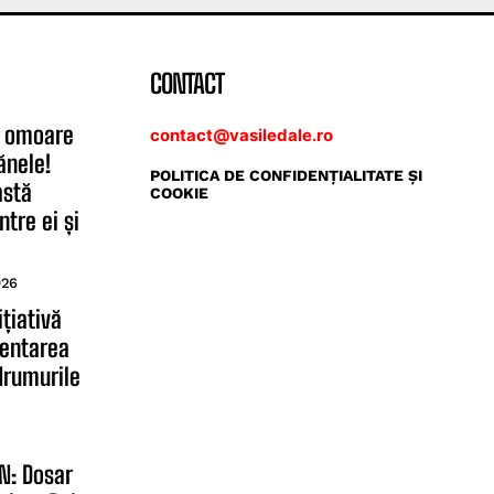
CONTACT
se omoare
contact@vasiledale.ro
ănele!
POLITICA DE CONFIDENŢIALITATE ŞI
astă
COOKIE
ntre ei și
026
țiativă
mentarea
drumurile
N: Dosar