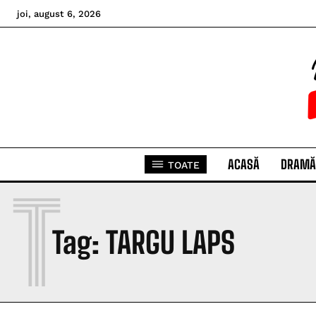
joi, august 6, 2026
ACASĂ
DRAMĂ
TOATE
T
Tag:
TARGU LAPS