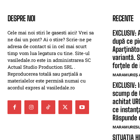
DESPRE NOI
RECENTE
EXCLUSIV: 
Cele mai noi stiri le gasesti aici! Vrei sa
ne dai un pont? Ai o stire? Scrie-ne pe
după ce pi
adresa de contact si in cel mai scurt
Aparținăto
timp vom lua legatura cu tine. Site-ul
variantă. S
vasiledale.ro este in administrarea SC
forțele de 
Actual Studio Production SRL .
Reproducerea totală sau parțială a
MARAMUREȘ 
materialelor este permisă numai cu
EXCLUSIV: 
acordul expres al vasiledale.ro
scump de O
achitat UR
ce instanț
Răspunde 
MARAMURESUL
SITUAȚIA H