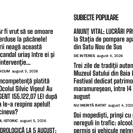
SUBIECTE POPULARE
Ar fi vrut să se omoare
ANUNȚ VITAL: LUCRĂRI P
erduse la păcănele!
la Stația de pompare ap
rii neagă această
din Satu Nou de Sus
candal uriaș între ei și
DE INTERES
august 4, 2026
intervenție...
Trei zile de tradiții aute
ACUM
august 5, 2026
Muzeul Satului din Baia
Incompetență platită
Festival dedicat patrimo
colul Silvic Vișeu! Au
maramureșean, între 14 
GENT 155.122,07 LEI după
august
a le-a respins apelul!
NU MERITĂ RATAT
august 4, 202
cineva?
Doi mopediști, prinși cu
 ISTORIC
august 5, 2026
nereguli în trafic: alcool
IDROLOGICĂ LA 5 AUGUST:
permis și vehicule neînr