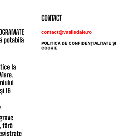
CONTACT
ROGRAMATE
contact@vasiledale.ro
ă potabilă
POLITICA DE CONFIDENŢIALITATE ŞI
COOKIE
ntice la
 Mare.
niului
și 16
6
 grave
, fără
egistrate