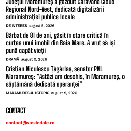
Județul Maramureș a găzduit Caravana Cloud
Regional Nord-Vest, dedicată digitalizării
administrației publice locale
DE INTERES
august 5, 2026
Bărbat de 81 de ani, găsit în stare critică în
curtea unui imobil din Baia Mare. A vrut să își
pună capăt vieții
DRAMĂ
august 9, 2026
Cristian Niculescu Țâgârlaș, senator PNL
Maramureș: ”Astăzi am deschis, în Maramureș, o
săptămână dedicată speranței”
MARAMURESUL ISTORIC
august 9, 2026
CONTACT
contact@vasiledale.ro