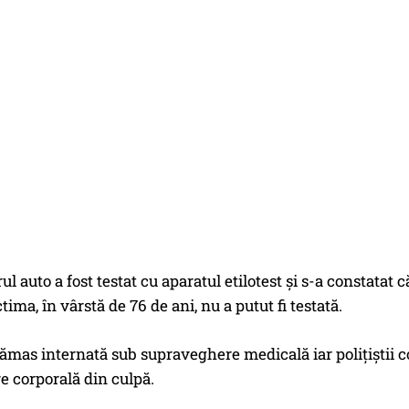
l auto a fost testat cu aparatul etilotest şi s-a constatat c
ctima, în vârstă de 76 de ani, nu a putut fi testată.
ămas internată sub supraveghere medicală iar poliţiştii co
e corporală din culpă.