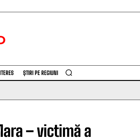
NTERES
ȘTIRI PE REGIUNI
ara – victimă a