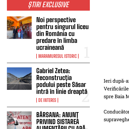
ȘTIRI EXCLUSIVE
Noi perspective
pentru singurul liceu
din România cu
predare în limba
ucraineană
MARAMURESUL ISTORIC
Gabriel Zetea:
Reconstrucția
Ieri după-am
podului peste Săsar
Verificăril
intră în linie dreaptă
spre Baia M
DE INTERES
Conducătoru
BÂRSANA: ANUNȚ
supraveghe
PRIVIND SISTAREA
ALIMENTĂRII CU APĂ