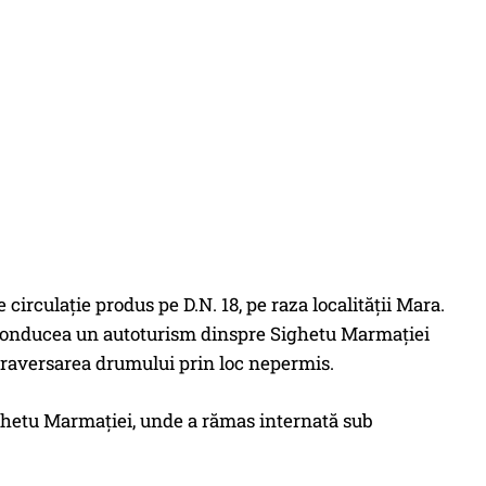
e circulaţie produs pe D.N. 18, pe raza localităţii Mara.
e conducea un autoturism dinspre Sighetu Marmaţiei
 traversarea drumului prin loc nepermis.
ighetu Marmaţiei, unde a rămas internată sub