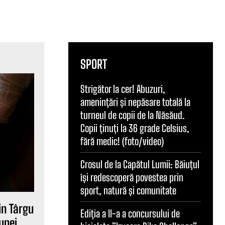
SPORT
Strigător la cer! Abuzuri,
amenințări și nepăsare totală la
turneul de copii de la Năsăud.
Copii ținuți la 36 grade Celsius,
fără medic! (foto/video)
Crosul de la Capătul Lumii: Băiuțul
își redescoperă povestea prin
sport, natură și comunitate
din Târgu
Ediția a II-a a concursului de
unei