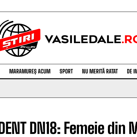
MARAMUREȘ ACUM
SPORT
NU MERITĂ RATAT
DE I
DENT DN18: Femeie din M