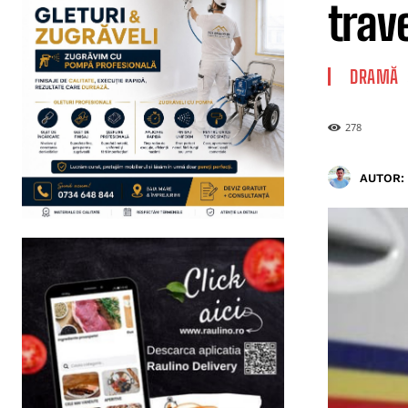
trav
DRAMĂ
278
AUTOR: