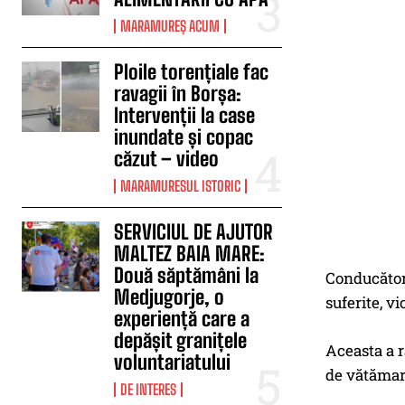
MARAMUREȘ ACUM
Ploile torențiale fac
ravagii în Borșa:
Intervenții la case
inundate și copac
căzut – video
MARAMURESUL ISTORIC
SERVICIUL DE AJUTOR
MALTEZ BAIA MARE:
Două săptămâni la
Conducătoru
Medjugorje, o
suferite, vi
experiență care a
depășit granițele
Aceasta a r
voluntariatului
de vătămar
DE INTERES