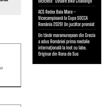
biciclete ”Izvoare Bike Challange”
ACS Redex Baia Mare –
Vicecampioană la Cupa SOCCA
România 2026! Un jucător premiat
Un tânăr maramureșean din Grecia
a adus României prima medalie
internațională la înot cu labe.
Originar din Rona de Sus
ă
ii
Website: