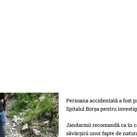
Persoana accidentată a fost p
Spitalul Borşa pentru investiga
Jandarmii recomandă ca în caz
săvârşirii unor fapte de natur