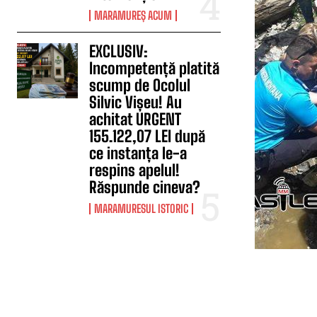
MARAMUREȘ ACUM
EXCLUSIV:
Incompetență platită
scump de Ocolul
Silvic Vișeu! Au
achitat URGENT
155.122,07 LEI după
ce instanța le-a
respins apelul!
Răspunde cineva?
MARAMURESUL ISTORIC