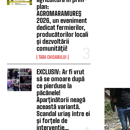
plan:
AGROMARAMUREȘ
2026, un eveniment
dedicat fermierilor,
producătorilor locali
și dezvoltării
comunității!
TARA CHIOARULUI
EXCLUSIV: Ar fi vrut
să se omoare după
ce pierduse la
păcănele!
Aparținătorii neagă
această variantă.
Scandal uriaș între ei
și forțele de
intervenție...