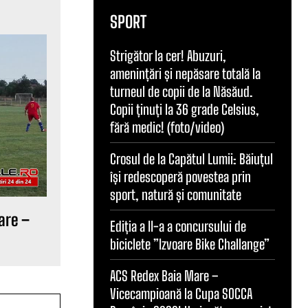
SPORT
Strigător la cer! Abuzuri,
amenințări și nepăsare totală la
turneul de copii de la Năsăud.
Copii ținuți la 36 grade Celsius,
fără medic! (foto/video)
Crosul de la Capătul Lumii: Băiuțul
își redescoperă povestea prin
sport, natură și comunitate
are –
Ediția a II-a a concursului de
biciclete ”Izvoare Bike Challange”
ACS Redex Baia Mare –
Vicecampioană la Cupa SOCCA