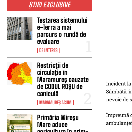
ȘTIRI EXCLUSIVE
Testarea sistemului
e-Terra a mai
parcurs o rundă de
evaluare
DE INTERES
Restricții de
circulație în
Maramureș cauzate
Incident la
de CODUL ROȘU de
Sâmbătă, în
caniculă
nevoie de s
MARAMUREȘ ACUM
Împreună cu
Primăria Mireșu
ambulanţei
Mare aduce
agricultura în prim-