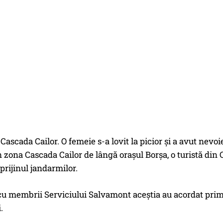
 Cascada Cailor. O femeie s-a lovit la picior şi a avut nevo
 zona Cascada Cailor de lângă oraşul Borşa, o turistă din C
prijinul jandarmilor.
 membrii Serviciului Salvamont aceştia au acordat primul 
.