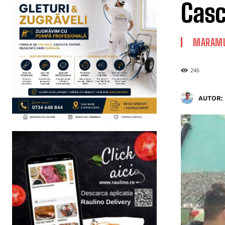
Casc
MARAMU
246
AUTOR: