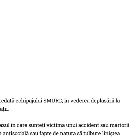
redată echipajului SMURD, în vederea deplasării la
ţii.
ul în care sunteţi victima unui accident sau martorii
a antisocială sau fapte de natura să tulbure liniştea