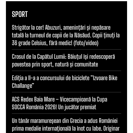
SPORT
Strigător la cer! Abuzuri, amenințări și nepăsare
totală la turneul de copii de la Năsăud. Copii ținuți la
36 grade Celsius, fără medic! (foto/video)
Crosul de la Capătul Lumii: Băiuțul își redescoperă
povestea prin sport, natură și comunitate
Ediția a II-a a concursului de biciclete ”Izvoare Bike
Challange”
ACS Redex Baia Mare – Vicecampioană la Cupa
SOCCA România 2026! Un jucător premiat
Un tânăr maramureșean din Grecia a adus României
prima medalie internațională la înot cu labe. Originar