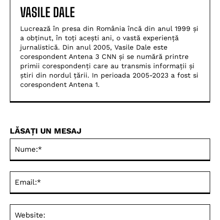
VASILE DALE
Lucrează în presa din România încă din anul 1999 și
a obținut, în toți acești ani, o vastă experiență
jurnalistică. Din anul 2005, Vasile Dale este
corespondent Antena 3 CNN și se numără printre
primii corespondenți care au transmis informații și
știri din nordul țării. In perioada 2005-2023 a fost si
corespondent Antena 1.
LĂSAȚI UN MESAJ
Nu
Ema
Web