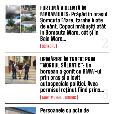
FURTUNĂ VIOLENTĂ ÎN
MARAMUREȘ: Prăpăd în orașul
Șomcuta Mare, tarabe luate
de vânt. Copaci prăbușiți atât
în Șomcuta Mare, cât și în
Baia Mare...
SCANDAL
URMĂRIRE ÎN TRAFIC PRIN
”NORDUL SĂLBATIC”: Un
borșean a gonit cu BMW-ul
prin oraș și a lovit
autospeciala poliției. Avea
permisul reținut fiind prins...
MARAMURESUL ISTORIC
Persoanele cu acte de