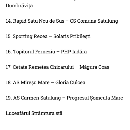
Dumbrăviţa
14. Rapid Satu Nou de Sus – CS Comuna Satulung
15. Sporting Recea – Solaris Pribileşti
16. Topitorul Ferneziu – PHP Iadăra
17. Cetate Remetea Chioarului – Măgura Coaş
18. AS Mireşu Mare – Gloria Culcea
19. AS Carmen Satulung – Progresul Şomcuta Mare
Luceafărul Strâmtura stă.