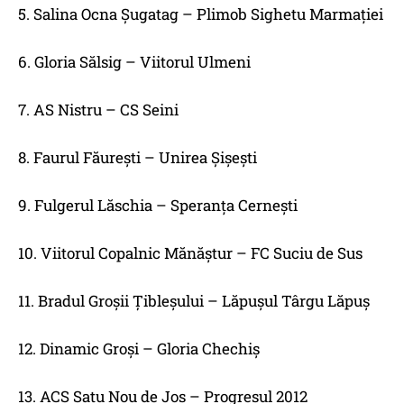
5. Salina Ocna Şugatag – Plimob Sighetu Marmaţiei
6. Gloria Sălsig – Viitorul Ulmeni
7. AS Nistru – CS Seini
8. Faurul Făureşti – Unirea Şişeşti
9. Fulgerul Lăschia – Speranţa Cerneşti
10. Viitorul Copalnic Mănăştur – FC Suciu de Sus
11. Bradul Groşii Ţibleşului – Lăpuşul Târgu Lăpuş
12. Dinamic Groşi – Gloria Chechiş
13. ACS Satu Nou de Jos – Progresul 2012