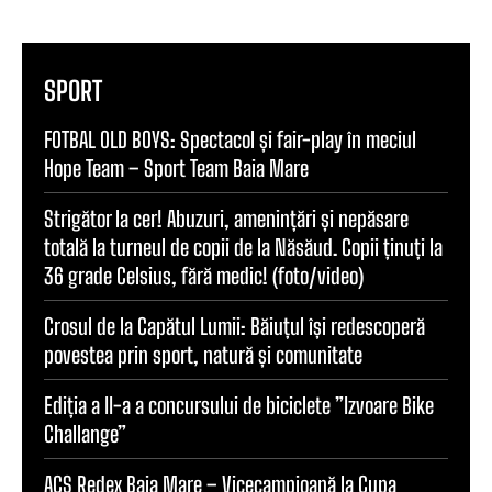
SPORT
FOTBAL OLD BOYS: Spectacol și fair-play în meciul
Hope Team – Sport Team Baia Mare
Strigător la cer! Abuzuri, amenințări și nepăsare
totală la turneul de copii de la Năsăud. Copii ținuți la
36 grade Celsius, fără medic! (foto/video)
Crosul de la Capătul Lumii: Băiuțul își redescoperă
povestea prin sport, natură și comunitate
Ediția a II-a a concursului de biciclete ”Izvoare Bike
Challange”
ACS Redex Baia Mare – Vicecampioană la Cupa