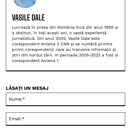
VASILE DALE
Lucrează în presa din România încă din anul 1999 și
a obținut, în toți acești ani, o vastă experiență
jurnalistică. Din anul 2005, Vasile Dale este
corespondent Antena 3 CNN și se numără printre
primii corespondenți care au transmis informații și
știri din nordul țării. In perioada 2005-2023 a fost si
corespondent Antena 1.
LĂSAȚI UN MESAJ
Nu
Ema