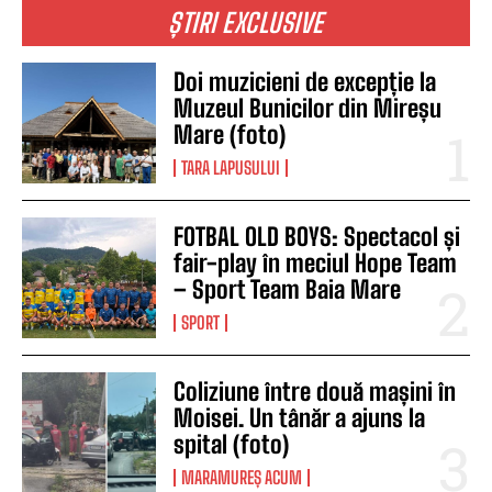
ȘTIRI EXCLUSIVE
Doi muzicieni de excepție la
Muzeul Bunicilor din Mireșu
Mare (foto)
TARA LAPUSULUI
FOTBAL OLD BOYS: Spectacol și
fair-play în meciul Hope Team
– Sport Team Baia Mare
SPORT
Coliziune între două mașini în
Moisei. Un tânăr a ajuns la
spital (foto)
MARAMUREȘ ACUM