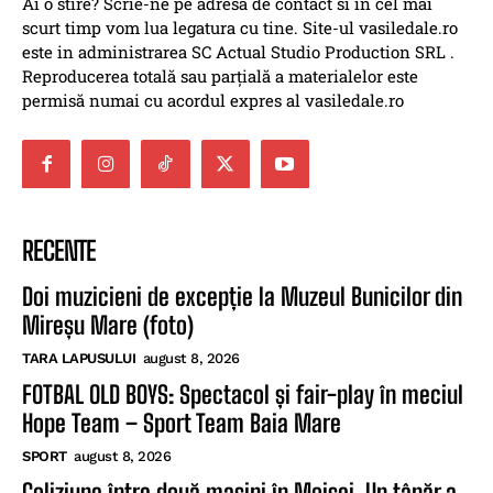
Ai o stire? Scrie-ne pe adresa de contact si in cel mai
scurt timp vom lua legatura cu tine. Site-ul vasiledale.ro
este in administrarea SC Actual Studio Production SRL .
Reproducerea totală sau parțială a materialelor este
permisă numai cu acordul expres al vasiledale.ro
RECENTE
Doi muzicieni de excepție la Muzeul Bunicilor din
Mireșu Mare (foto)
TARA LAPUSULUI
august 8, 2026
FOTBAL OLD BOYS: Spectacol și fair-play în meciul
Hope Team – Sport Team Baia Mare
SPORT
august 8, 2026
Coliziune între două mașini în Moisei. Un tânăr a