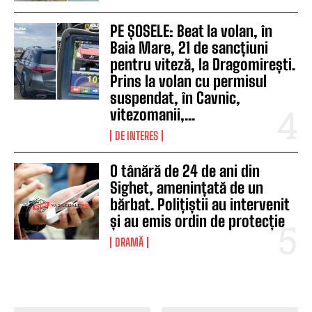
PE ȘOSELE: Beat la volan, în
Baia Mare, 21 de sancțiuni
pentru viteză, la Dragomirești.
Prins la volan cu permisul
suspendat, în Cavnic,
vitezomanii,...
DE INTERES
O tânără de 24 de ani din
Sighet, amenințată de un
bărbat. Polițiștii au intervenit
și au emis ordin de protecție
DRAMĂ