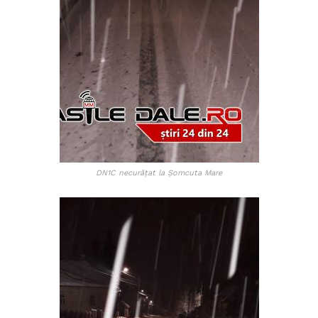
DN1C necurăţat la Şomcuta Mare