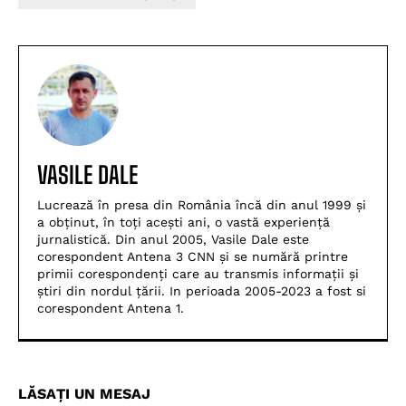
VASILE DALE
Lucrează în presa din România încă din anul 1999 și
a obținut, în toți acești ani, o vastă experiență
jurnalistică. Din anul 2005, Vasile Dale este
corespondent Antena 3 CNN și se numără printre
primii corespondenți care au transmis informații și
știri din nordul țării. In perioada 2005-2023 a fost si
corespondent Antena 1.
LĂSAȚI UN MESAJ