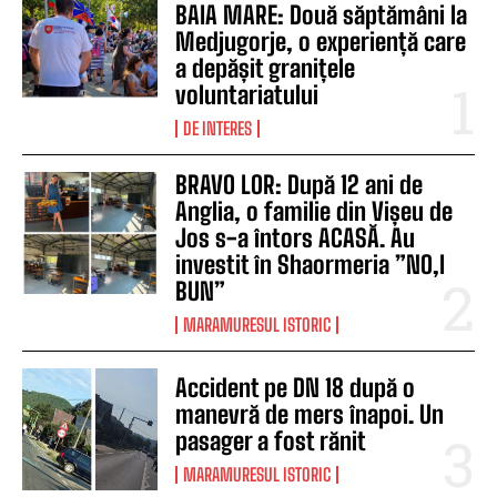
BAIA MARE: Două săptămâni la
Medjugorje, o experiență care
a depășit granițele
voluntariatului
DE INTERES
BRAVO LOR: După 12 ani de
Anglia, o familie din Vișeu de
Jos s-a întors ACASĂ. Au
investit în Shaormeria ”NO,I
BUN”
MARAMURESUL ISTORIC
Accident pe DN 18 după o
manevră de mers înapoi. Un
pasager a fost rănit
MARAMURESUL ISTORIC