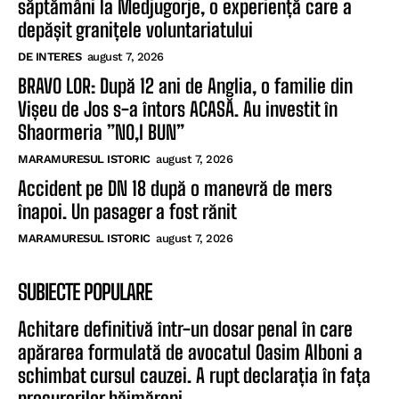
săptămâni la Medjugorje, o experiență care a
depășit granițele voluntariatului
DE INTERES
august 7, 2026
BRAVO LOR: După 12 ani de Anglia, o familie din
Vișeu de Jos s-a întors ACASĂ. Au investit în
Shaormeria ”NO,I BUN”
MARAMURESUL ISTORIC
august 7, 2026
Accident pe DN 18 după o manevră de mers
înapoi. Un pasager a fost rănit
MARAMURESUL ISTORIC
august 7, 2026
SUBIECTE POPULARE
Achitare definitivă într-un dosar penal în care
apărarea formulată de avocatul Oasim Alboni a
schimbat cursul cauzei. A rupt declarația în fața
procurorilor băimăreni