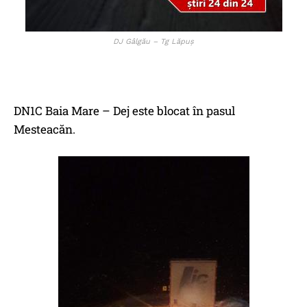
DJ Gâlgău – Tg Lăpuş
DN1C Baia Mare – Dej este blocat în pasul
Mesteacăn.