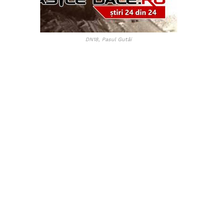
DN18, Pasul Gutâi