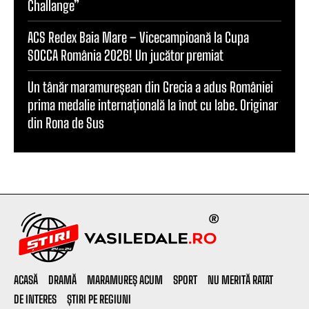
Challange”
ACS Redex Baia Mare – Vicecampioană la Cupa
SOCCA România 2026! Un jucător premiat
Un tânăr maramureșean din Grecia a adus României
prima medalie internațională la înot cu labe. Originar
din Rona de Sus
ACASĂ
DRAMĂ
MARAMUREȘ ACUM
SPORT
NU MERITĂ RATAT
DE INTERES
ȘTIRI PE REGIUNI