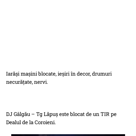
Iarăşi maşini blocate, ieşiri în decor, drumuri
necurăţate, nervi.
DJ Gâlgău – Tg Lăpuş este blocat de un TIR pe
Dealul de la Coroieni.