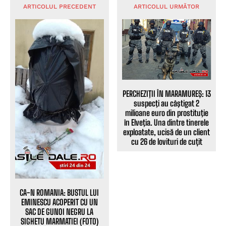
ARTICOLUL PRECEDENT
ARTICOLUL URMĂTOR
PERCHEZIŢII ÎN MARAMUREŞ: 13
suspecţi au câştigat 2
milioane euro din prostituţie
în Elveţia. Una dintre tinerele
exploatate, ucisă de un client
cu 26 de lovituri de cuțit
CA-N ROMANIA: BUSTUL LUI
EMINESCU ACOPERIT CU UN
SAC DE GUNOI NEGRU LA
SIGHETU MARMATIEI (FOTO)