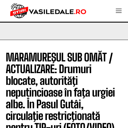
MARAMUREŞUL SUB OMĂT /
ACTUALIZARE: Drumuri
blocate, autorităţi
neputincioase în faţa urgiei
albe. În Pasul Gutâi,
circulaţie restricţionată
pentru TIR-uri (FOTO/VIDEO)