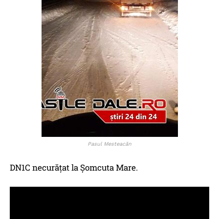
Pasul Mesteacăn
DN1C necurăţat la Şomcuta Mare.