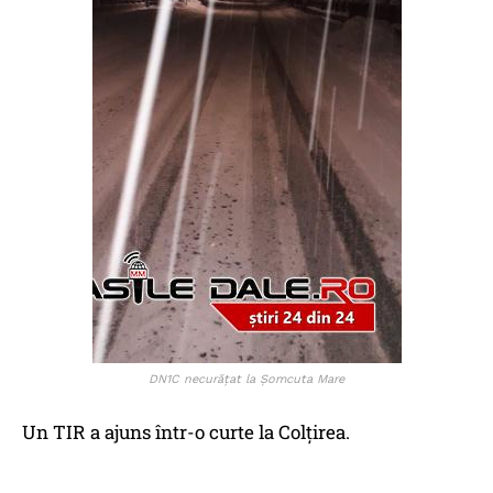
DN1C necurăţat la Şomcuta Mare
Un TIR a ajuns într-o curte la Colţirea.