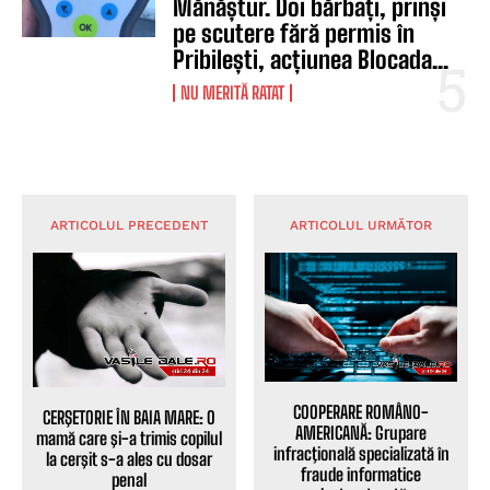
Mănăștur. Doi bărbați, prinși
pe scutere fără permis în
Pribilești, acțiunea Blocada...
NU MERITĂ RATAT
ARTICOLUL PRECEDENT
ARTICOLUL URMĂTOR
COOPERARE ROMÂNO-
CERŞETORIE ÎN BAIA MARE: O
AMERICANĂ: Grupare
mamă care şi-a trimis copilul
infracţională specializată în
la cerşit s-a ales cu dosar
fraude informatice
penal