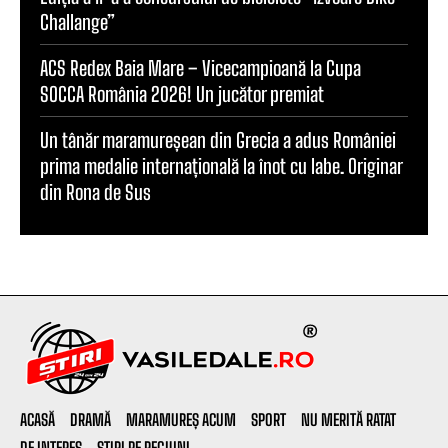
Challange”
ACS Redex Baia Mare – Vicecampioană la Cupa
SOCCA România 2026! Un jucător premiat
Un tânăr maramureșean din Grecia a adus României
prima medalie internațională la înot cu labe. Originar
din Rona de Sus
ACASĂ
DRAMĂ
MARAMUREȘ ACUM
SPORT
NU MERITĂ RATAT
DE INTERES
ȘTIRI PE REGIUNI