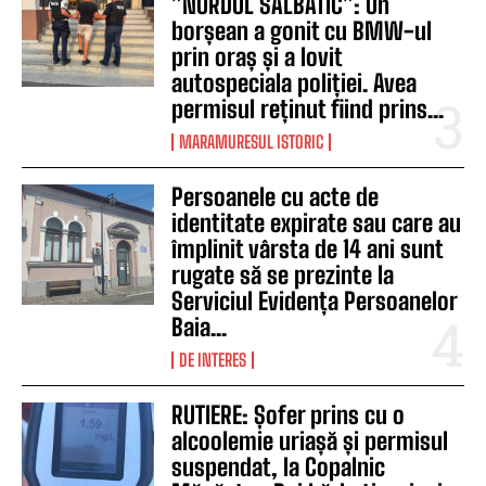
”NORDUL SĂLBATIC”: Un
borșean a gonit cu BMW-ul
prin oraș și a lovit
autospeciala poliției. Avea
permisul reținut fiind prins...
MARAMURESUL ISTORIC
Persoanele cu acte de
identitate expirate sau care au
împlinit vârsta de 14 ani sunt
rugate să se prezinte la
Serviciul Evidența Persoanelor
Baia...
DE INTERES
RUTIERE: Șofer prins cu o
alcoolemie uriașă și permisul
suspendat, la Copalnic