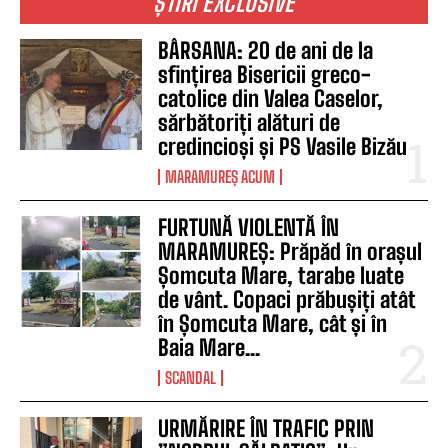
ȘTIRI EXCLUSIVE
BÂRSANA: 20 de ani de la
sfințirea Bisericii greco-
catolice din Valea Caselor,
sărbătoriți alături de
credincioși și PS Vasile Bizău
MARAMUREȘ ACUM
FURTUNĂ VIOLENTĂ ÎN
MARAMUREȘ: Prăpăd în orașul
Șomcuta Mare, tarabe luate
de vânt. Copaci prăbușiți atât
în Șomcuta Mare, cât și în
Baia Mare...
SCANDAL
URMĂRIRE ÎN TRAFIC PRIN