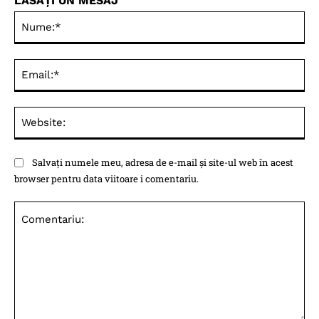
LĂSAȚI UN MESAJ
Nu
Ema
Web
Salvați numele meu, adresa de e-mail și site-ul web în acest
browser pentru data viitoare i comentariu.