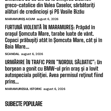
greco-catolice din Valea Caselor, sărbătoriți
alături de credincioși și PS Vasile Bizău
MARAMUREȘ ACUM
august 6, 2026
FURTUNĂ VIOLENTĂ ÎN MARAMUREȘ: Prăpăd în
orașul Șomcuta Mare, tarabe luate de vânt.
Copaci prăbușiți atât în Șomcuta Mare, cât și în
Baia Mare...
SCANDAL
august 6, 2026
URMĂRIRE ÎN TRAFIC PRIN ”NORDUL SĂLBATIC”: Un
borșean a gonit cu BMW-ul prin oraș și a lovit
autospeciala poliției. Avea permisul reținut fiind
prins...
MARAMURESUL ISTORIC
august 6, 2026
SUBIECTE POPULARE