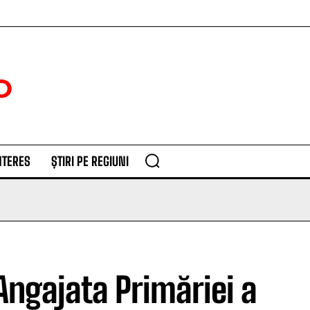
NTERES
ȘTIRI PE REGIUNI
gajata Primăriei a