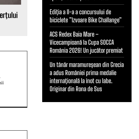
Ediția a II-a a concursului de
erţului
biciclete ”Izvoare Bike Challange”
ACS Redex Baia Mare –
Vicecampioană la Cupa SOCCA
România 2026! Un jucător premiat
Un tânăr maramureșean din Grecia
a adus României prima medalie
ă
internațională la înot cu labe.
ii
Originar din Rona de Sus
Website: