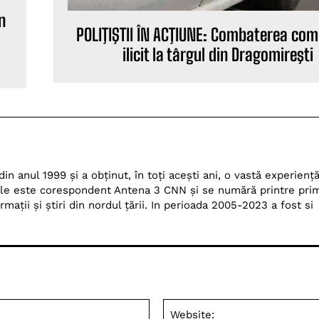
n
POLIŢIŞTII ÎN ACŢIUNE: Combaterea com
ilicit la târgul din Dragomireşti
n anul 1999 și a obținut, în toți acești ani, o vastă experienț
Dale este corespondent Antena 3 CNN și se numără printre prim
ații și știri din nordul țării. In perioada 2005-2023 a fost si
Email:*