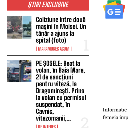
ȘTIRI EXCLUSIVE
Coliziune între două
mașini în Moisei. Un
tânăr a ajuns la
spital (foto)
MARAMUREȘ ACUM
PE ȘOSELE: Beat la
volan, în Baia Mare,
21 de sancțiuni
pentru viteză, la
Dragomirești. Prins
la volan cu permisul
suspendat, în
Informaţie 
Cavnic,
femeia impl
vitezomanii,...
DE INTERES