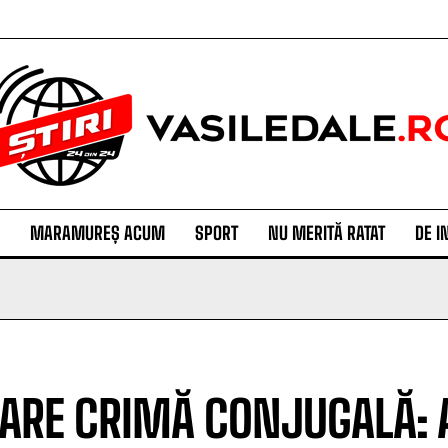
MARAMUREȘ ACUM
SPORT
NU MERITĂ RATAT
DE I
RE CRIMĂ CONJUGALĂ: An