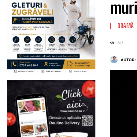
muri
DRAMĂ
1525
AUTOR: