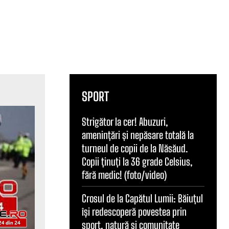
SPORT
Strigător la cer! Abuzuri,
amenințări și nepăsare totală la
turneul de copii de la Năsăud.
Copii ținuți la 36 grade Celsius,
fără medic! (foto/video)
Crosul de la Capătul Lumii: Băiuțul
își redescoperă povestea prin
sport, natură și comunitate