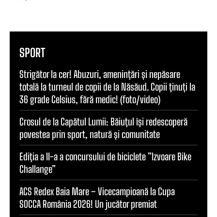
SPORT
Strigător la cer! Abuzuri, amenințări și nepăsare
totală la turneul de copii de la Năsăud. Copii ținuți la
36 grade Celsius, fără medic! (foto/video)
Crosul de la Capătul Lumii: Băiuțul își redescoperă
povestea prin sport, natură și comunitate
Ediția a II-a a concursului de biciclete ”Izvoare Bike
Challange”
ACS Redex Baia Mare – Vicecampioană la Cupa
SOCCA România 2026! Un jucător premiat