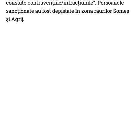
constate contravenţiile/infracţiunile”. Persoanele
sancţionate au fost depistate în zona râurilor Someş
şi Agrij.