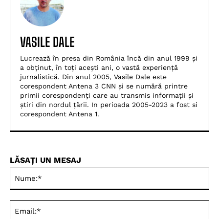
VASILE DALE
Lucrează în presa din România încă din anul 1999 și
a obținut, în toți acești ani, o vastă experiență
jurnalistică. Din anul 2005, Vasile Dale este
corespondent Antena 3 CNN și se numără printre
primii corespondenți care au transmis informații și
știri din nordul țării. In perioada 2005-2023 a fost si
corespondent Antena 1.
LĂSAȚI UN MESAJ
Nu
Ema