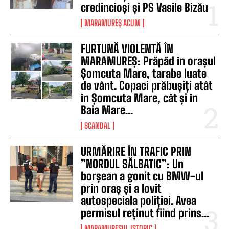
credincioși și PS Vasile Bizău
MARAMUREȘ ACUM
FURTUNĂ VIOLENTĂ ÎN
MARAMUREȘ: Prăpăd în orașul
Șomcuta Mare, tarabe luate
de vânt. Copaci prăbușiți atât
în Șomcuta Mare, cât și în
Baia Mare...
SCANDAL
URMĂRIRE ÎN TRAFIC PRIN
”NORDUL SĂLBATIC”: Un
borșean a gonit cu BMW-ul
prin oraș și a lovit
autospeciala poliției. Avea
permisul reținut fiind prins...
MARAMURESUL ISTORIC