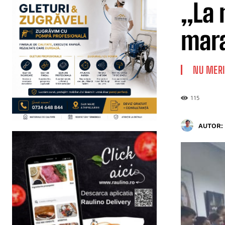
„La 
mara
NU MERI
115
AUTOR: