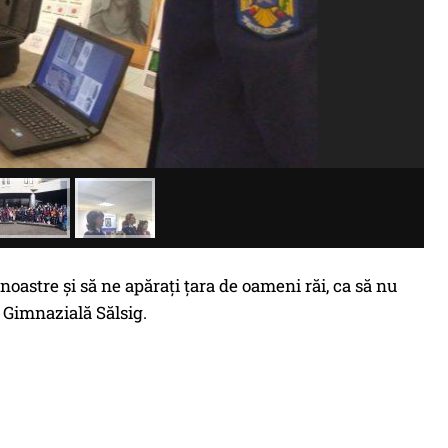
i noastre şi să ne apăraţi ţara de oameni răi, ca să nu
a Gimnazială Sălsig.