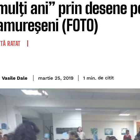
mulţi ani” prin desene po
mureşeni (FOTO)
TĂ RATAT
de citit
Vasile Dale
1
min.
martie 25, 2019