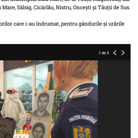
Mare, Sălsig, Cicârlău, Nistru, Oncești şi Tăuţii de Sus.
ilor care i-au îndrumat, pentru gândurile şi urările
1
de 5