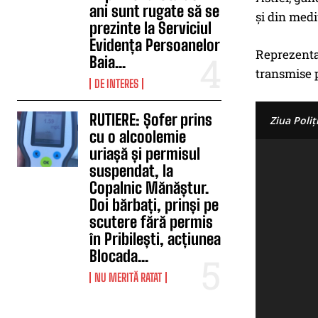
ani sunt rugate să se
și din medi
prezinte la Serviciul
Evidența Persoanelor
Reprezentan
Baia...
transmise p
DE INTERES
RUTIERE: Șofer prins
Ziua Poli
cu o alcoolemie
uriașă și permisul
suspendat, la
Copalnic Mănăștur.
Doi bărbați, prinși pe
scutere fără permis
în Pribilești, acțiunea
Blocada...
NU MERITĂ RATAT