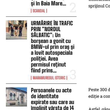
și în Baia Mare...
sprijinul C
SCANDAL
URMĂRIRE ÎN TRAFIC
PRIN ”NORDUL
SĂLBATIC”: Un
borșean a gonit cu
BMW-ul prin oraș și
a lovit autospeciala
poliției. Avea
permisul reținut
fiind prins...
MARAMURESUL ISTORIC
Peste 300 d
Persoanele cu acte
de identitate
ediţie a co
expirate sau care au
împlinit vârsta de 14
Astfel, gân