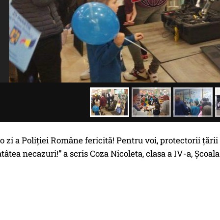
o zi a Poliţiei Române fericită! Pentru voi, protectorii ţări
âtea necazuri!” a scris Coza Nicoleta, clasa a IV-a, Şcoal