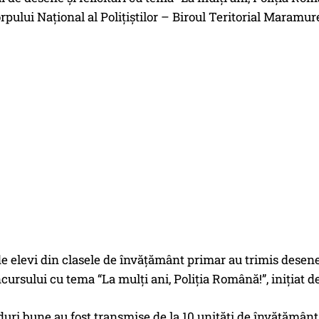
orpului Național al Polițiștilor – Biroul Teritorial Maramu
e elevi din clasele de învăţământ primar au trimis desene ş
ncursului cu tema “La mulţi ani, Poliţia Română!”, iniţiat 
duri bune au fost transmise de la 10 unităţi de învăţămân