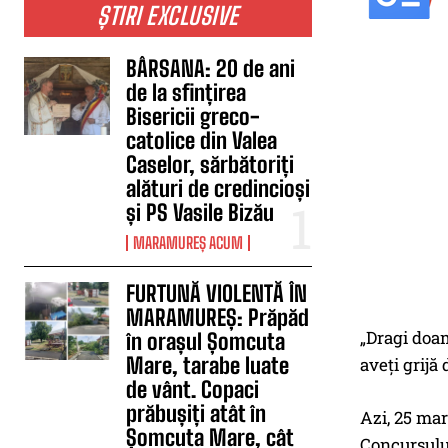
ȘTIRI EXCLUSIVE
BÂRSANA: 20 de ani
de la sfințirea
Bisericii greco-
catolice din Valea
Caselor, sărbătoriți
alături de credincioși
și PS Vasile Bizău
MARAMUREȘ ACUM
FURTUNĂ VIOLENTĂ ÎN
MARAMUREȘ: Prăpăd
„Dragi doam
în orașul Șomcuta
Mare, tarabe luate
aveţi grijă
de vânt. Copaci
prăbușiți atât în
Azi, 25 mar
Șomcuta Mare, cât
Concursului