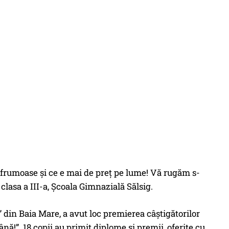
e frumoase şi ce e mai de preţ pe lume! Vă rugăm s-
 clasa a III-a, Şcoala Gimnazială Sălsig.
” din Baia Mare, a avut loc premierea câștigătorilor
nă!”. 18 copii au primit diplome și premii, oferite cu