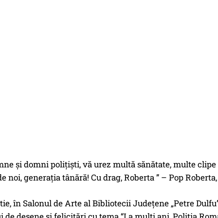
ne şi domni poliţişti, vă urez multă sănătate, multe clip
 de noi, generaţia tânără! Cu drag, Roberta ” – Pop Roberta,
tie, în Salonul de Arte al Bibliotecii Judeţene „Petre Dulfu
 de desene şi felicitări cu tema “La mulţi ani, Poliţia Româ