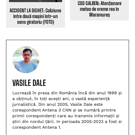
COD GALBEN: Atenţionare
meteo de vreme rea în
ACCIDENT LA SIGHET: Coliziune
Maramureş
între două maşini într-un
sens giratoriu (FOTO)
VASILE DALE
Lucrează în presa din România încă din anul 1999 și
a obținut, în toți acești ani, o vastă experiență
jurnalistică. Din anul 2005, Vasile Dale este
corespondent Antena 3 CNN și se numără printre
primii corespondenți care au transmis informații și
știri din nordul țării. In perioada 2005-2023 a fost si
corespondent Antena 1.