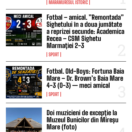
MARAMURESUL ISTORIC
Fotbal – amical. ”Remontada”
Sighetului în a doua jumătate
a reprizei secunde: Academica
Recea – CSM Sighetu
Marmației 2-3
SPORT
Fotbal. Old-Boys: Fortuna Baia
Mare – Dr. Brown’s Baia Mare
4-3 (0-3) — meci amical
SPORT
Doi muzicieni de excepție la
Muzeul Bunicilor din Mireșu
Mare (foto)