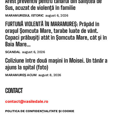
Arest preventiv pentru tânărul din Săliștea de
Sus, acuzat de violență în familie
MARAMURESUL ISTORIC
august 6, 2026
FURTUNĂ VIOLENTĂ ÎN MARAMUREȘ: Prăpăd în
orașul Șomcuta Mare, tarabe luate de vânt.
Copaci prăbușiți atât în Șomcuta Mare, cât și în
Baia Mare...
SCANDAL
august 6, 2026
Coliziune între două mașini în Moisei. Un tânăr a
ajuns la spital (foto)
MARAMUREȘ ACUM
august 8, 2026
CONTACT
contact@vasiledale.ro
POLITICA DE CONFIDENŢIALITATE ŞI COOKIE