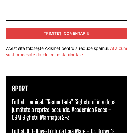
Comentariu:
Acest site folosește Akismet pentru a reduce spamul.
Află cum
sunt procesate datele comentariilor tale
.
SPORT
Fotbal – amical. ”Remontada” Sighetului în a doua
jumătate a reprizei secunde: Academica Recea –
CSM Sighetu Marmației 2-3
Fotbal. Old-Boys: Fortuna Baia Mare – Dr. Brown’s