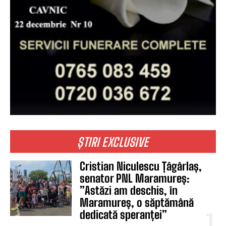
ȘTIRI EXCLUSIVE
Cristian Niculescu Țâgârlaș,
senator PNL Maramureș:
”Astăzi am deschis, în
Maramureș, o săptămână
dedicată speranței”