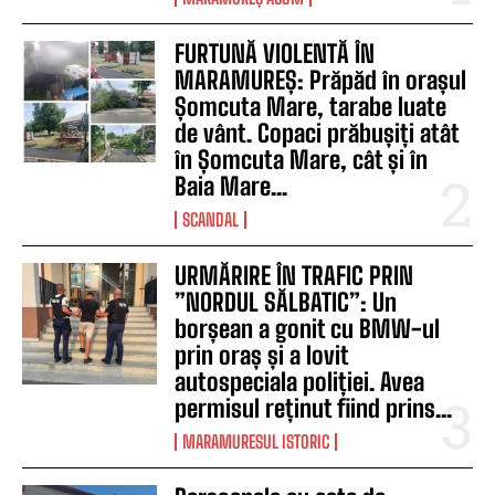
FURTUNĂ VIOLENTĂ ÎN
MARAMUREȘ: Prăpăd în orașul
Șomcuta Mare, tarabe luate
de vânt. Copaci prăbușiți atât
în Șomcuta Mare, cât și în
Baia Mare...
SCANDAL
URMĂRIRE ÎN TRAFIC PRIN
”NORDUL SĂLBATIC”: Un
borșean a gonit cu BMW-ul
prin oraș și a lovit
autospeciala poliției. Avea
permisul reținut fiind prins...
MARAMURESUL ISTORIC