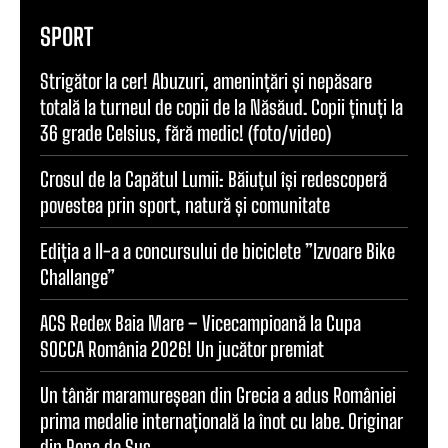
SPORT
Strigător la cer! Abuzuri, amenințări și nepăsare
totală la turneul de copii de la Năsăud. Copii ținuți la
36 grade Celsius, fără medic! (foto/video)
Crosul de la Capătul Lumii: Băiuțul își redescoperă
povestea prin sport, natură și comunitate
Ediția a II-a a concursului de biciclete ”Izvoare Bike
Challange”
ACS Redex Baia Mare – Vicecampioană la Cupa
SOCCA România 2026! Un jucător premiat
Un tânăr maramureșean din Grecia a adus României
prima medalie internațională la înot cu labe. Originar
din Rona de Sus