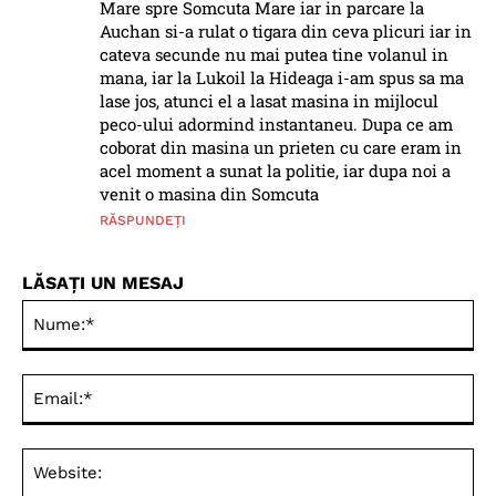
Mare spre Somcuta Mare iar in parcare la
Auchan si-a rulat o tigara din ceva plicuri iar in
cateva secunde nu mai putea tine volanul in
mana, iar la Lukoil la Hideaga i-am spus sa ma
lase jos, atunci el a lasat masina in mijlocul
peco-ului adormind instantaneu. Dupa ce am
coborat din masina un prieten cu care eram in
acel moment a sunat la politie, iar dupa noi a
venit o masina din Somcuta
RĂSPUNDEȚI
LĂSAȚI UN MESAJ
Nu
Ema
Web