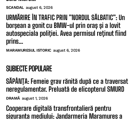
SCANDAL
august 6, 2026
URMĂRIRE ÎN TRAFIC PRIN ”NORDUL SĂLBATIC”: Un
borșean a gonit cu BMW-ul prin oraș și a lovit
autospeciala poliției. Avea permisul reținut fiind
prins...
MARAMURESUL ISTORIC
august 6, 2026
SUBIECTE POPULARE
SĂPÂNȚA: Femeie grav rănită după ce a traversat
neregulamentar. Preluată de elicopterul SMURD
DRAMĂ
august 1, 2026
Cooperare digitală transfrontalieră pentru
siguranța mediului: Jandarmeria Maramureș a
demarat atelierul de lucru din cadrul proiectului
„SAFE MOUNTAINS”