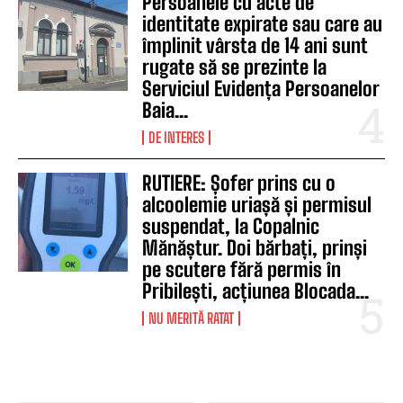
Persoanele cu acte de
identitate expirate sau care au
împlinit vârsta de 14 ani sunt
rugate să se prezinte la
Serviciul Evidența Persoanelor
Baia...
DE INTERES
RUTIERE: Șofer prins cu o
alcoolemie uriașă și permisul
suspendat, la Copalnic
Mănăștur. Doi bărbați, prinși
pe scutere fără permis în
Pribilești, acțiunea Blocada...
NU MERITĂ RATAT