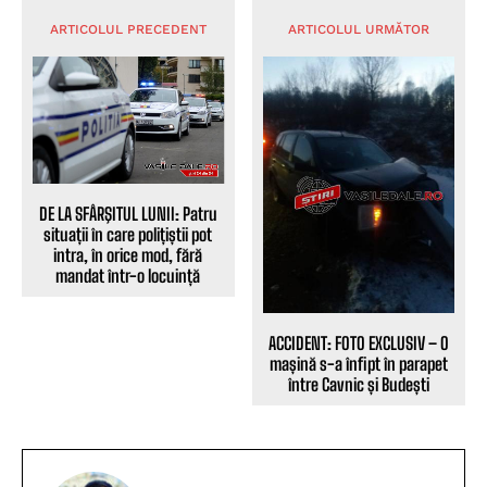
ARTICOLUL PRECEDENT
ARTICOLUL URMĂTOR
DE LA SFÂRŞITUL LUNII: Patru
situații în care polițiștii pot
intra, în orice mod, fără
mandat într-o locuință
ACCIDENT: FOTO EXCLUSIV – O
mașină s-a înfipt în parapet
între Cavnic și Budești