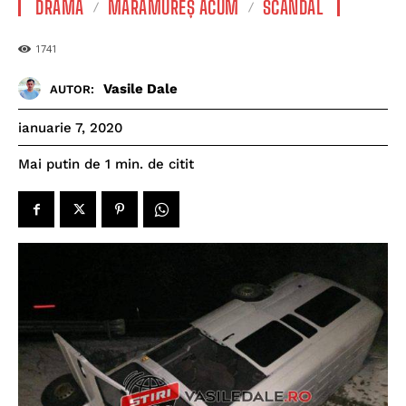
DRAMĂ
MARAMUREȘ ACUM
SCANDAL
1741
Vasile Dale
AUTOR:
ianuarie 7, 2020
de citit
Mai putin de 1
min.