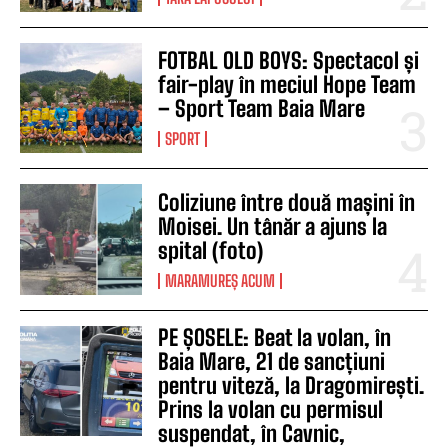
FOTBAL OLD BOYS: Spectacol și
fair-play în meciul Hope Team
– Sport Team Baia Mare
SPORT
Coliziune între două mașini în
Moisei. Un tânăr a ajuns la
spital (foto)
MARAMUREȘ ACUM
PE ȘOSELE: Beat la volan, în
Baia Mare, 21 de sancțiuni
pentru viteză, la Dragomirești.
Prins la volan cu permisul
suspendat, în Cavnic,