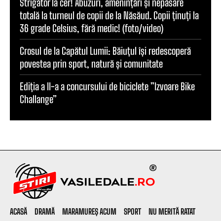
Strigător la cer! Abuzuri, amenințări și nepăsare
totală la turneul de copii de la Năsăud. Copii ținuți la
36 grade Celsius, fără medic! (foto/video)
Crosul de la Capătul Lumii: Băiuțul își redescoperă
povestea prin sport, natură și comunitate
Ediția a II-a a concursului de biciclete ”Izvoare Bike
Challange”
ACASĂ
DRAMĂ
MARAMUREȘ ACUM
SPORT
NU MERITĂ RATAT