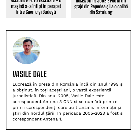
ACCIDENT: FOTO EXCLUSIV – O
INCENDII ÎN JUDEŢ: Foc la un
mașină s-a înfipt în parapet
grajd din Repedea şi la o colibă
între Cavnic și Budești
din Satulung
VASILE DALE
Lucrează în presa din România încă din anul 1999 și
a obținut, în toți acești ani, o vastă experiență
jurnalistică. Din anul 2005, Vasile Dale este
corespondent Antena 3 CNN și se numără printre
primii corespondenți care au transmis informații și
știri din nordul țării. In perioada 2005-2023 a fost si
corespondent Antena 1.