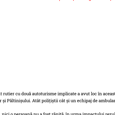
 rutier cu două autoturisme implicate a avut loc în aceast
 și Păltinișului. Atât polițiștii cât și un echipaj de ambula
e, nici o persoană nu a fost rănită, în urma impactului rezul