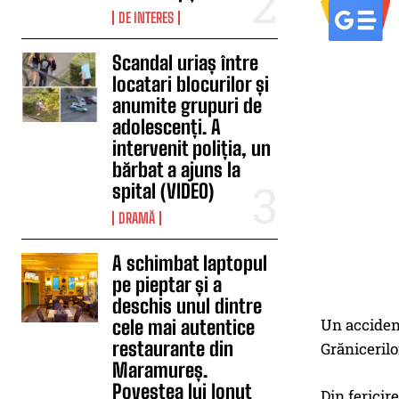
DE INTERES
Scandal uriaș între
locatari blocurilor și
anumite grupuri de
adolescenți. A
intervenit poliția, un
bărbat a ajuns la
spital (VIDEO)
DRAMĂ
A schimbat laptopul
pe pieptar și a
deschis unul dintre
Un accident
cele mai autentice
restaurante din
Grănicerilor
Maramureș.
Povestea lui Ionuț
Din fericir