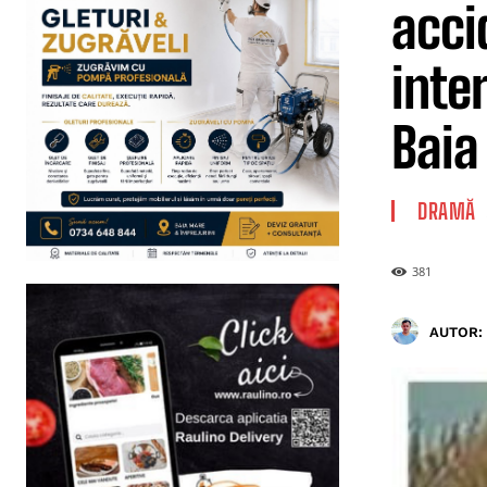
accid
inter
Baia
DRAMĂ
381
AUTOR: