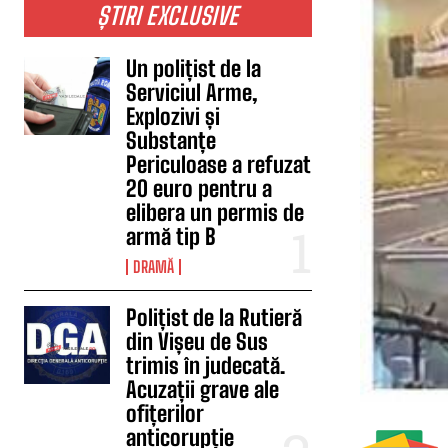
ȘTIRI EXCLUSIVE
Un polițist de la
Serviciul Arme,
Explozivi și
Substanțe
Periculoase a refuzat
20 euro pentru a
elibera un permis de
armă tip B
DRAMĂ
Polițist de la Rutieră
din Vișeu de Sus
trimis în judecată.
Acuzații grave ale
ofițerilor
anticorupție