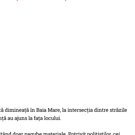
ă dimineață în Baia Mare, la intersecția dintre străzile
nță au ajuns la fața locului.
tând doar pagube materiale. Potrivit polițiștilor, cei