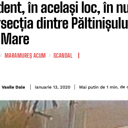
ent, în același loc, în nu
secția dintre Păltinișulu
 Mare
MARAMUREȘ ACUM
SCANDAL
de c
Vasile Dale
Mai putin de 1
min.
ianuarie 13, 2020