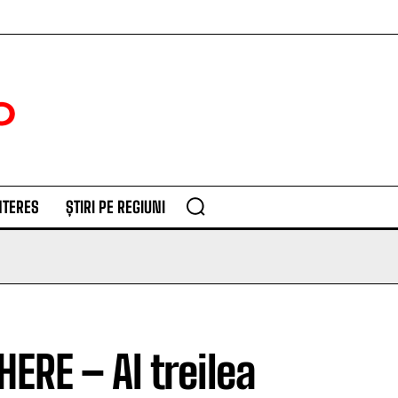
NTERES
ȘTIRI PE REGIUNI
RE – Al treilea