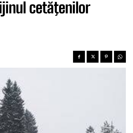
inul cetăţenilor