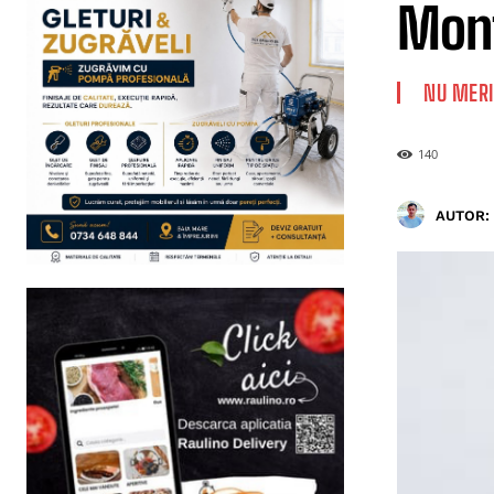
Mont
NU MERI
140
AUTOR: