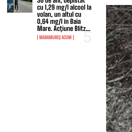
36 de ani, depistat
cu 1,29 mg/l alcool la
volan, un altul cu
0,64 mg/l în Baia
Mare. Acțiune Blitz...
MARAMUREȘ ACUM