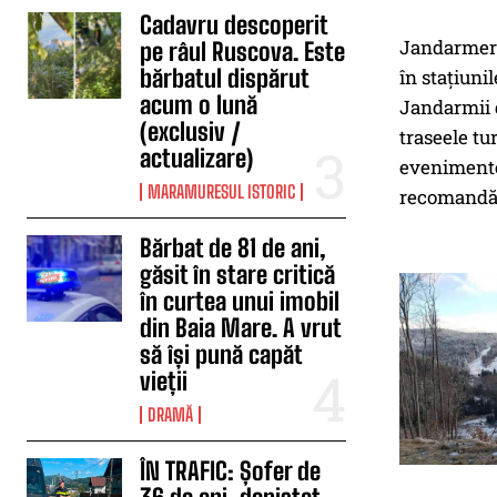
Cadavru descoperit
Jandarmeri
pe râul Ruscova. Este
bărbatul dispărut
în staţiuni
acum o lună
Jandarmii d
(exclusiv /
traseele tu
actualizare)
evenimente,
MARAMURESUL ISTORIC
recomandă c
Bărbat de 81 de ani,
găsit în stare critică
în curtea unui imobil
din Baia Mare. A vrut
să își pună capăt
vieții
DRAMĂ
ÎN TRAFIC: Șofer de