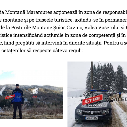
a Montană Maramureş acţionează în zona de responsabilit
le montane şi pe traseele turistice, axându-se în permanen
e la Posturile Montane Şuior, Cavnic, Valea Vaserului şi 
ristice intensificând acţiunile în zona de competenţă şi î
 fiind pregătiţi să intervină în diferite situaţii. Pentru 
etăţenilor să respecte câteva reguli: