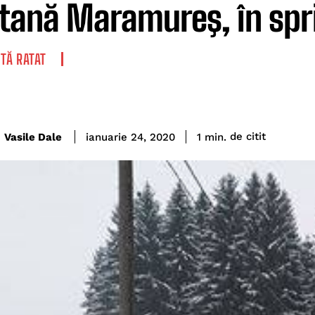
ană Maramureş, în sprij
TĂ RATAT
de citit
Vasile Dale
1
min.
ianuarie 24, 2020