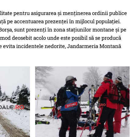
ate pentru asigurarea şi menţinerea ordinii publice
ţă pe accentuarea prezenţei în mijlocul populaţiei.
Borşa, sunt prezenţi în zona staţiunilor montane şi pe
n mod deosebit acolo unde este posibil să se producă
a se evita incidentele nedorite, Jandarmeria Montană