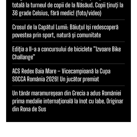
totală la turneul de copii de la Năsăud. Copii ținuți la
36 grade Celsius, fără medic! (foto/video)
Crosul de la Capătul Lumii: Băiuțul își redescoperă
povestea prin sport, natură și comunitate
Ediția a II-a a concursului de biciclete ”Izvoare Bike
Challange”
ACS Redex Baia Mare – Vicecampioană la Cupa
SOCCA România 2026! Un jucător premiat
Un tânăr maramureșean din Grecia a adus României
prima medalie internațională la înot cu labe. Originar
din Rona de Sus