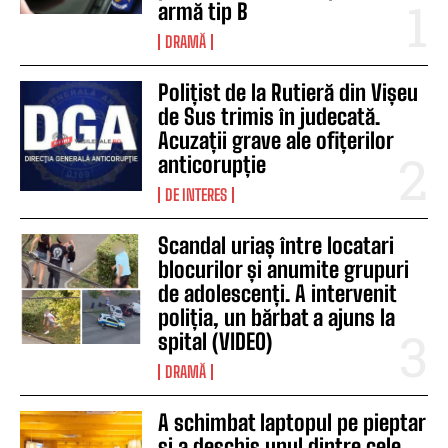
armă tip B
DRAMĂ
Polițist de la Rutieră din Vișeu
de Sus trimis în judecată.
Acuzații grave ale ofițerilor
anticorupție
DE INTERES
Scandal uriaș între locatari
blocurilor și anumite grupuri
de adolescenți. A intervenit
poliția, un bărbat a ajuns la
spital (VIDEO)
DRAMĂ
A schimbat laptopul pe pieptar
și a deschis unul dintre cele