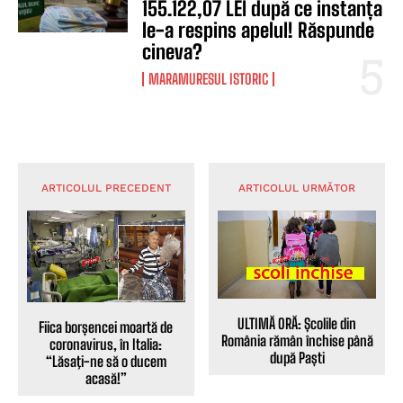
155.122,07 LEI după ce instanța
le-a respins apelul! Răspunde
cineva?
MARAMURESUL ISTORIC
ARTICOLUL PRECEDENT
ARTICOLUL URMĂTOR
ULTIMĂ ORĂ: Școlile din
Fiica borșencei moartă de
România rămân închise până
coronavirus, în Italia:
după Paști
“Lăsaţi-ne să o ducem
acasă!”