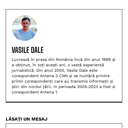
VASILE DALE
Lucrează în presa din România încă din anul 1999 și
a obținut, în toți acești ani, o vastă experiență
jurnalistică. Din anul 2005, Vasile Dale este
corespondent Antena 3 CNN și se numără printre
primii corespondenți care au transmis informații și
știri din nordul țării. In perioada 2005-2023 a fost si
corespondent Antena 1.
LĂSAȚI UN MESAJ
Nu