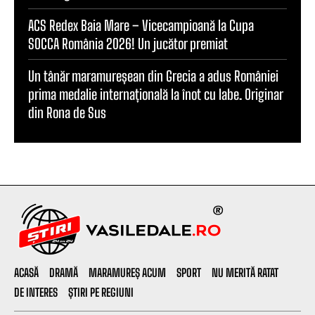
ACS Redex Baia Mare – Vicecampioană la Cupa
SOCCA România 2026! Un jucător premiat
Un tânăr maramureșean din Grecia a adus României
prima medalie internațională la înot cu labe. Originar
din Rona de Sus
ACASĂ
DRAMĂ
MARAMUREȘ ACUM
SPORT
NU MERITĂ RATAT
DE INTERES
ȘTIRI PE REGIUNI