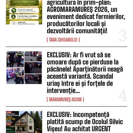
agricultura în prim-plan:
AGROMARAMUREȘ 2026, un
eveniment dedicat fermierilor,
producătorilor locali și
dezvoltării comunității!
TARA CHIOARULUI
EXCLUSIV: Ar fi vrut să se
omoare după ce pierduse la
păcănele! Aparținătorii neagă
această variantă. Scandal
uriaș între ei și forțele de
intervenție...
MARAMUREȘ ACUM
EXCLUSIV: Incompetență
platită scump de Ocolul Silvic
Vișeu! Au achitat URGENT