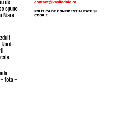
iu de
contact@vasiledale.ro
 ce spune
POLITICA DE CONFIDENŢIALITATE ŞI
șu Mare
COOKIE
zduit
l Nord-
ii
ocale
rada
 – foto –