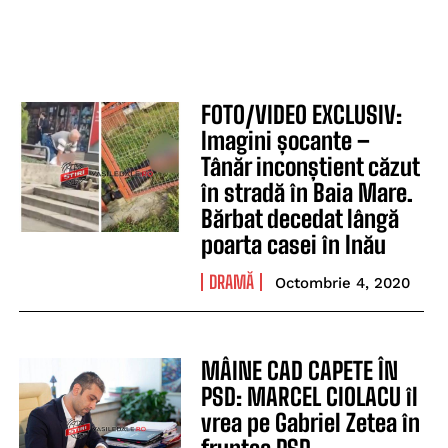
FOTO/VIDEO EXCLUSIV:
Imagini șocante –
Tânăr inconștient căzut
în stradă în Baia Mare.
Bărbat decedat lângă
poarta casei în Inău
DRAMĂ
Octombrie 4, 2020
MÂINE CAD CAPETE ÎN
PSD: MARCEL CIOLACU îl
vrea pe Gabriel Zetea în