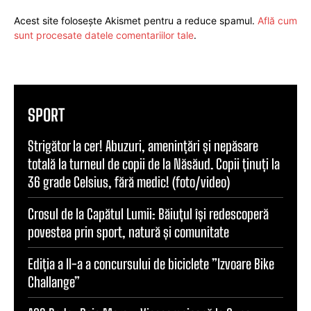
Acest site folosește Akismet pentru a reduce spamul.
Află cum
sunt procesate datele comentariilor tale
.
SPORT
Strigător la cer! Abuzuri, amenințări și nepăsare
totală la turneul de copii de la Năsăud. Copii ținuți la
36 grade Celsius, fără medic! (foto/video)
Crosul de la Capătul Lumii: Băiuțul își redescoperă
povestea prin sport, natură și comunitate
Ediția a II-a a concursului de biciclete ”Izvoare Bike
Challange”