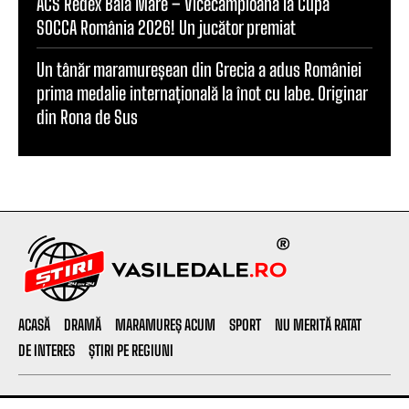
ACS Redex Baia Mare – Vicecampioană la Cupa
SOCCA România 2026! Un jucător premiat
Un tânăr maramureșean din Grecia a adus României
prima medalie internațională la înot cu labe. Originar
din Rona de Sus
ACASĂ
DRAMĂ
MARAMUREȘ ACUM
SPORT
NU MERITĂ RATAT
DE INTERES
ȘTIRI PE REGIUNI