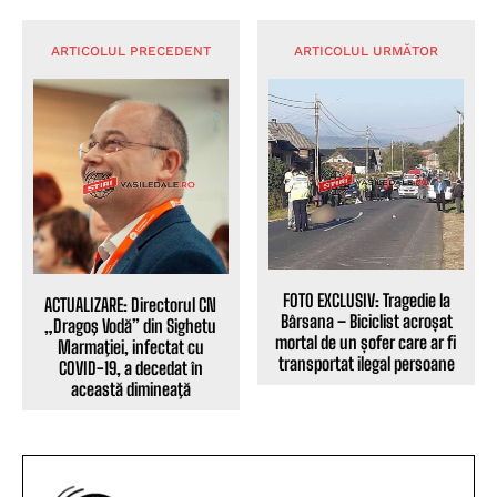
ARTICOLUL PRECEDENT
ARTICOLUL URMĂTOR
FOTO EXCLUSIV: Tragedie la
ACTUALIZARE: Directorul CN
Bârsana – Biciclist acroșat
„Dragoş Vodă” din Sighetu
mortal de un șofer care ar fi
Marmaţiei, infectat cu
transportat ilegal persoane
COVID-19, a decedat în
această dimineaţă