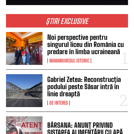
ȘTIRI EXCLUSIVE
Noi perspective pentru
singurul liceu din România cu
predare în limba ucraineană
MARAMURESUL ISTORIC
Gabriel Zetea: Reconstrucția
podului peste Săsar intră în
linie dreaptă
DE INTERES
BÂRSANA: ANUNȚ PRIVIND
SISTAREA ALIMENTĂRII CU APĂ