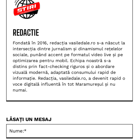
REDACTIE
Fondată în 2016, redacția vasiledale.ro s-a născut la
intersecția dintre jurnalism și dinamismul rețelelor
sociale, punând accent pe formatul video live și pe
optimizarea pentru mobil. Echipa noastră s-a
distins prin fact-checking riguros și o abordare
vizuală modernă, adaptată consumului rapid de
informație. Redacția, vasiledale.ro, a devenit rapid o
voce digitală influentă în tot Maramureșul și nu
numai.
LĂSAȚI UN MESAJ
Nu