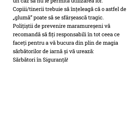
un caz să nu le permită utilizarea lor.
Copiii/tinerii trebuie să înțeleagă că o astfel de
„glumă” poate să se sfârșească tragic.
Polițiștii de prevenire maramureșeni vă
recomandă să fiți responsabili în tot ceea ce
faceți pentru a vă bucura din plin de magia
sărbătorilor de iarnă și vă urează:
Sărbători în Siguranță!