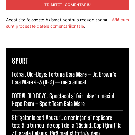
Acest site folosește Akismet pentru a reduce spamul.
Află cum
sunt procesate datele comentariilor tale
.
SPORT
Fotbal. Old-Boys: Fortuna Baia Mare – Dr. Brown’s
Baia Mare 4-3 (0-3) — meci amical
FOTBAL OLD BOYS: Spectacol și fair-play în meciul
Hope Team – Sport Team Baia Mare
Strigător la cer! Abuzuri, amenințări și nepăsare
totală la turneul de copii de la Năsăud. Copii ținuți la
36 grade Celsius, fără medic! (foto/video)