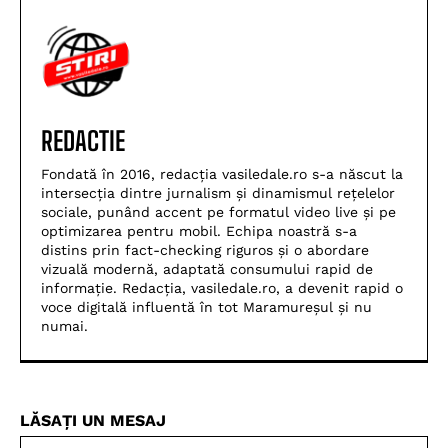
REDACTIE
Fondată în 2016, redacția vasiledale.ro s-a născut la
intersecția dintre jurnalism și dinamismul rețelelor
sociale, punând accent pe formatul video live și pe
optimizarea pentru mobil. Echipa noastră s-a
distins prin fact-checking riguros și o abordare
vizuală modernă, adaptată consumului rapid de
informație. Redacția, vasiledale.ro, a devenit rapid o
voce digitală influentă în tot Maramureșul și nu
numai.
LĂSAȚI UN MESAJ
Nu