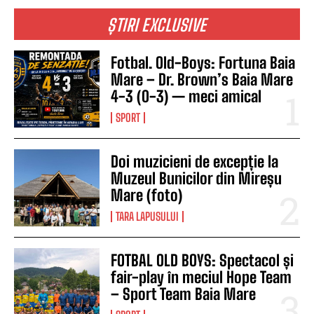
ȘTIRI EXCLUSIVE
Fotbal. Old-Boys: Fortuna Baia
Mare – Dr. Brown’s Baia Mare
4-3 (0-3) — meci amical
SPORT
Doi muzicieni de excepție la
Muzeul Bunicilor din Mireșu
Mare (foto)
TARA LAPUSULUI
FOTBAL OLD BOYS: Spectacol și
fair-play în meciul Hope Team
– Sport Team Baia Mare