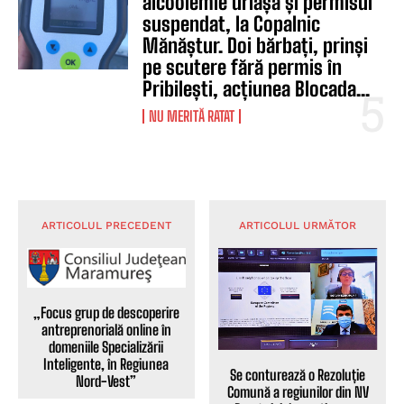
alcoolemie uriașă și permisul
suspendat, la Copalnic
Mănăștur. Doi bărbați, prinși
pe scutere fără permis în
Pribilești, acțiunea Blocada...
NU MERITĂ RATAT
ARTICOLUL PRECEDENT
ARTICOLUL URMĂTOR
„Focus grup de descoperire
antreprenorială online în
domeniile Specializării
Inteligente, în Regiunea
Se conturează o Rezoluție
Nord-Vest”
Comună a regiunilor din NV