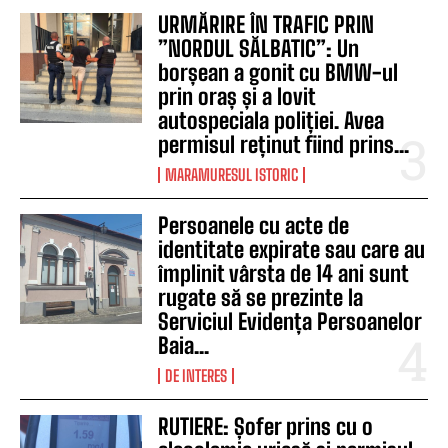
URMĂRIRE ÎN TRAFIC PRIN
”NORDUL SĂLBATIC”: Un
borșean a gonit cu BMW-ul
prin oraș și a lovit
autospeciala poliției. Avea
permisul reținut fiind prins...
MARAMURESUL ISTORIC
Persoanele cu acte de
identitate expirate sau care au
împlinit vârsta de 14 ani sunt
rugate să se prezinte la
Serviciul Evidența Persoanelor
Baia...
DE INTERES
RUTIERE: Șofer prins cu o