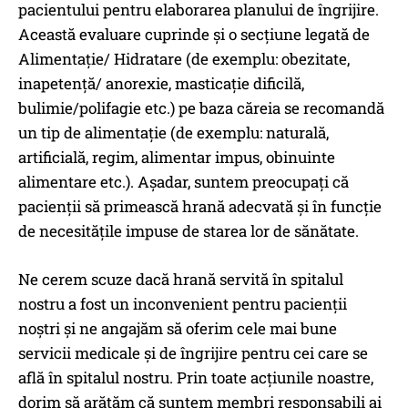
pacientului pentru elaborarea planului de îngrijire.
Această evaluare cuprinde şi o secțiune legată de
Alimentație/ Hidratare (de exemplu: obezitate,
inapetență/ anorexie, masticație dificilă,
bulimie/polifagie etc.) pe baza căreia se recomandă
un tip de alimentație (de exemplu: naturală,
artificială, regim, alimentar impus, obinuinte
alimentare etc.). Aşadar, suntem preocupați că
pacienții să primească hrană adecvată şi în funcție
de necesitățile impuse de starea lor de sănătate.
Ne cerem scuze dacă hrană servită în spitalul
nostru a fost un inconvenient pentru pacienții
noştri şi ne angajăm să oferim cele mai bune
servicii medicale şi de îngrijire pentru cei care se
află în spitalul nostru. Prin toate acțiunile noastre,
dorim să arătăm că suntem membri responsabili ai