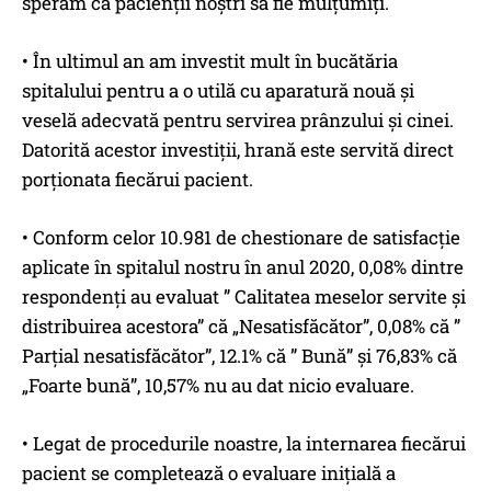
sperăm că pacienții noştri să fie mulțumiți.
• În ultimul an am investit mult în bucătăria
spitalului pentru a o utilă cu aparatură nouă şi
veselă adecvată pentru servirea prânzului şi cinei.
Datorită acestor investiții, hrană este servită direct
porționata fiecărui pacient.
• Conform celor 10.981 de chestionare de satisfacție
aplicate în spitalul nostru în anul 2020, 0,08% dintre
respondenți au evaluat ” Calitatea meselor servite şi
distribuirea acestora” că „Nesatisfăcător”, 0,08% că ”
Parțial nesatisfăcător”, 12.1% că ” Bună” şi 76,83% că
„Foarte bună”, 10,57% nu au dat nicio evaluare.
• Legat de procedurile noastre, la internarea fiecărui
pacient se completează o evaluare inițială a