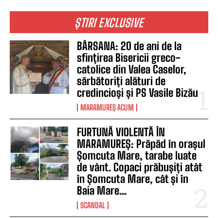
ȘTIRI EXCLUSIVE
BÂRSANA: 20 de ani de la
sfințirea Bisericii greco-
catolice din Valea Caselor,
sărbătoriți alături de
credincioși și PS Vasile Bizău
MARAMUREȘ ACUM
FURTUNĂ VIOLENTĂ ÎN
MARAMUREȘ: Prăpăd în orașul
Șomcuta Mare, tarabe luate
de vânt. Copaci prăbușiți atât
în Șomcuta Mare, cât și în
Baia Mare...
SCANDAL