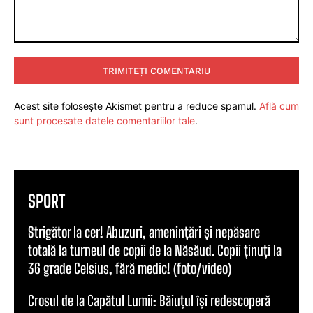
Comentariu:
Acest site folosește Akismet pentru a reduce spamul.
Află cum
sunt procesate datele comentariilor tale
.
SPORT
Strigător la cer! Abuzuri, amenințări și nepăsare
totală la turneul de copii de la Năsăud. Copii ținuți la
36 grade Celsius, fără medic! (foto/video)
Crosul de la Capătul Lumii: Băiuțul își redescoperă