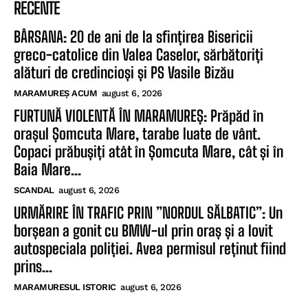
RECENTE
BÂRSANA: 20 de ani de la sfințirea Bisericii
greco-catolice din Valea Caselor, sărbătoriți
alături de credincioși și PS Vasile Bizău
MARAMUREȘ ACUM
august 6, 2026
FURTUNĂ VIOLENTĂ ÎN MARAMUREȘ: Prăpăd în
orașul Șomcuta Mare, tarabe luate de vânt.
Copaci prăbușiți atât în Șomcuta Mare, cât și în
Baia Mare...
SCANDAL
august 6, 2026
URMĂRIRE ÎN TRAFIC PRIN ”NORDUL SĂLBATIC”: Un
borșean a gonit cu BMW-ul prin oraș și a lovit
autospeciala poliției. Avea permisul reținut fiind
prins...
MARAMURESUL ISTORIC
august 6, 2026