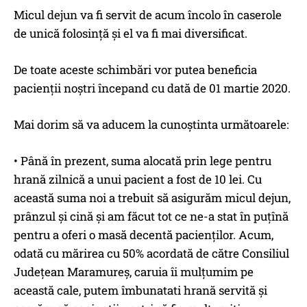
Micul dejun va fi servit de acum încolo în caserole
de unică folosință şi el va fi mai diversificat.
De toate aceste schimbări vor putea beneficia
pacienții noştri începand cu dată de 01 martie 2020.
Mai dorim să va aducem la cunoştinta următoarele:
• Până în prezent, suma alocată prin lege pentru
hrană zilnică a unui pacient a fost de 10 lei. Cu
această suma noi a trebuit să asigurăm micul dejun,
prânzul şi cină şi am făcut tot ce ne-a stat în puțînă
pentru a oferi o masă decentă pacienților. Acum,
odată cu mărirea cu 50% acordată de către Consiliul
Județean Maramureş, caruia îi mulțumim pe
această cale, putem îmbunatati hrană servită şi