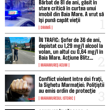
Bărbat de 81 de ani, găsit în
stare critică în curtea unui
imobil din Baia Mare. A vrut să
își pună capăt vieții
DRAMĂ
ÎN TRAFIC: Șofer de 36 de ani,
depistat cu 1,29 mg/l alcool la
volan, un altul cu 0,64 mg/l în
Baia Mare. Acțiune Blitz...
MARAMUREȘ ACUM
Conflict violent între doi frați,
la Sighetu Marmației: Polițiștii
au emis ordin de protecție
MARAMURESUL ISTORIC