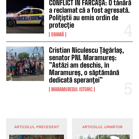
CONFLICT ÎN FĂRCAȘA: O tânără
a reclamat că a fost agresată.
Polițiștii au emis ordin de
protecție
DRAMĂ
Cristian Niculescu Țâgârlaș,
senator PNL Maramureș:
”Astăzi am deschis, în
Maramureș, o săptămână
dedicată speranței”
MARAMURESUL ISTORIC
ARTICOLUL PRECEDENT
ARTICOLUL URMĂTOR