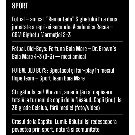
SPORT
Fotbal – amical. ”Remontada” Sighetului în a doua
jumătate a reprizei secunde: Academica Recea –
CSM Sighetu Marmației 2-3
Fotbal. Old-Boys: Fortuna Baia Mare – Dr. Brown’s
Baia Mare 4-3 (0-3) — meci amical
FOTBAL OLD BOYS: Spectacol și fair-play în meciul
Hope Team – Sport Team Baia Mare
Strigător la cer! Abuzuri, amenințări și nepăsare
totală la turneul de copii de la Năsăud. Copii ținuți la
36 grade Celsius, fără medic! (foto/video)
Crosul de la Capătul Lumii: Băiuțul își redescoperă
povestea prin sport, natură și comunitate