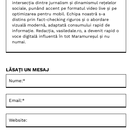
intersecția dintre jurnalism și dinamismul rețelelor
sociale, punând accent pe formatul video live și pe
optimizarea pentru mobil. Echipa noastră s-a
distins prin fact-checking riguros și o abordare
vizuală modernă, adaptată consumului rapid de
informație. Redacția, vasiledale.ro, a devenit rapid o
voce digitală influentă în tot Maramureșul și nu
numai.
LĂSAȚI UN MESAJ
Nu
Ema
Web