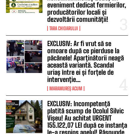
eveniment dedicat fermierilor,
producătorilor locali și
dezvoltării comunității!
TARA CHIOARULUI
EXCLUSIV: Ar fi vrut să se
omoare după ce pierduse la
păcănele! Aparținătorii neagă
această variantă. Scandal
uriaș între ei și forțele de
intervenție...
MARAMUREȘ ACUM
EXCLUSIV: Incompetență
platită scump de Ocolul Silvic
Vișeu! Au achitat URGENT
155.122,07 LEI după ce instanța
le-a respins apelul! Răspunde