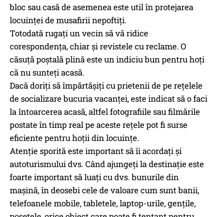
bloc sau casă de asemenea este util în protejarea
locuinței de musafirii nepoftiți.
Totodată rugați un vecin să vă ridice
corespondența, chiar și revistele cu reclame. O
căsuță poștală plină este un indiciu bun pentru hoți
că nu sunteți acasă.
Dacă doriți să împărtășiți cu prietenii de pe rețelele
de socializare bucuria vacanței, este indicat să o faci
la întoarcerea acasă, altfel fotografiile sau filmările
postate în timp real pe aceste rețele pot fi surse
eficiente pentru hoţii din locuințe.
Atenție sporită este important să îi acordați și
autoturismului dvs. Când ajungeți la destinație este
foarte important să luați cu dvs. bunurile din
mașină, în deosebi cele de valoare cum sunt banii,
telefoanele mobile, tabletele, laptop-urile, gențile,
poșetele, orice obiect care poate fi tentant pentru