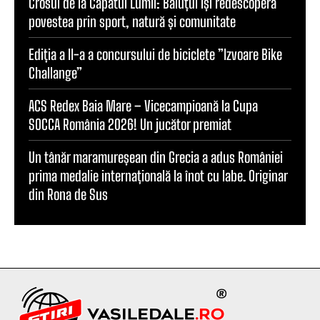
Crosul de la Capătul Lumii: Băiuțul își redescoperă
povestea prin sport, natură și comunitate
Ediția a II-a a concursului de biciclete ”Izvoare Bike
Challange”
ACS Redex Baia Mare – Vicecampioană la Cupa
SOCCA România 2026! Un jucător premiat
Un tânăr maramureșean din Grecia a adus României
prima medalie internațională la înot cu labe. Originar
din Rona de Sus