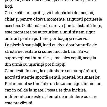
hoți.
Ori de câte ori opriți și vă îndepărtați de mașină,
chiar și pentru câteva momente, asigurați portierele
acesteia. O altă măsură, care va ține la distanță hoții,
este montarea pe autoturism a unui sistem sigur
antifurt pentru portiere, portbagaj și rezervor.
La piscină sau plajă, luați cu dvs. doar bunurile de
strictă necesitate și sume mici de bani. Să vă
supravegheați bunurile, și mai ales copiii, aceștia
din urmă cu ușurință pot fi răpiți.
Când ieșiți în oraș, la o plimbare sau cumpărături,
acordați atenție sporită genții, poșetei, buzunarelor.
Portmoneul se ține într-un buzunar sigur, în nici un
caz în cel de la spate. Poșeta se ține închisă,
indiferent care este sistemul de închidere cu care
este prevăzută.