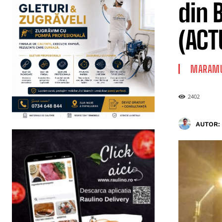
din 
(ACT
MARAMU
2402
AUTOR: