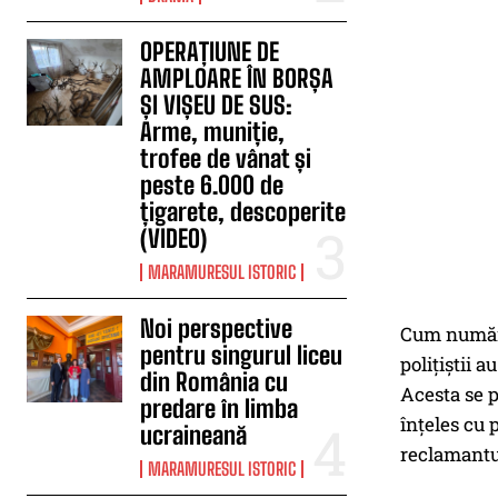
OPERAȚIUNE DE
AMPLOARE ÎN BORȘA
ȘI VIȘEU DE SUS:
Arme, muniție,
trofee de vânat și
peste 6.000 de
țigarete, descoperite
(VIDEO)
MARAMURESUL ISTORIC
Noi perspective
Cum numărul
pentru singurul liceu
polițiștii 
din România cu
Acesta se p
predare în limba
înțeles cu 
ucraineană
reclamantul
MARAMURESUL ISTORIC