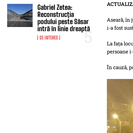
ACTUALIZAR
Gabriel Zetea:
Reconstrucția
Aseară, în j
podului peste Săsar
i-a fost su
intră în linie dreaptă
DE INTERES
La fața loc
persoane i-a
În cauză, po