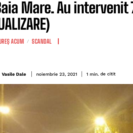
Baia Mare. Au intervenit 
UALIZARE)
REȘ ACUM
SCANDAL
de citit
Vasile Dale
1
min.
noiembrie 23, 2021