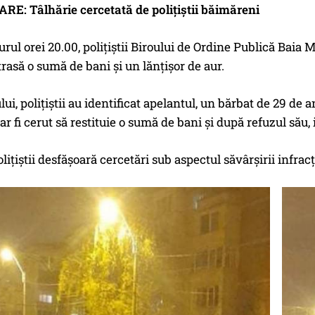
E: Tâlhărie cercetată de polițiștii băimăreni
urul orei 20.00, polițiștii Biroului de Ordine Publică Baia M
strasă o sumă de bani și un lănțișor de aur.
ului, polițiștii au identificat apelantul, un bărbat de 29 de
r fi cerut să restituie o sumă de bani și după refuzul său, i
lițiștii desfășoară cercetări sub aspectul săvârşirii infracţ