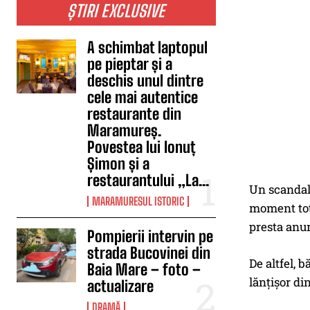
ȘTIRI EXCLUSIVE
A schimbat laptopul
pe pieptar și a
deschis unul dintre
cele mai autentice
restaurante din
Maramureș.
Povestea lui Ionuț
Șimon și a
restaurantului „La...
Un scandal 
MARAMURESUL ISTORIC
moment totu
presta anum
Pompierii intervin pe
strada Bucovinei din
De altfel, 
Baia Mare – foto –
lănțișor di
actualizare
DRAMĂ