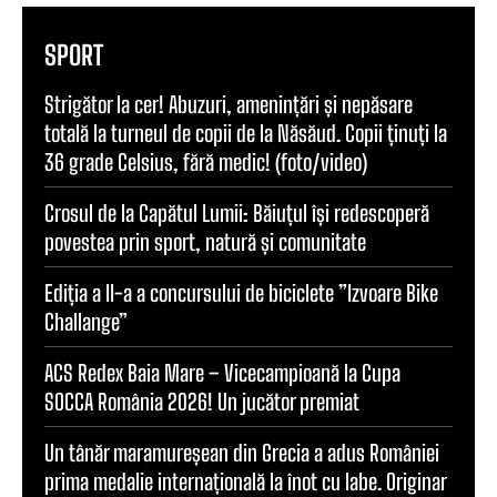
SPORT
Strigător la cer! Abuzuri, amenințări și nepăsare
totală la turneul de copii de la Năsăud. Copii ținuți la
36 grade Celsius, fără medic! (foto/video)
Crosul de la Capătul Lumii: Băiuțul își redescoperă
povestea prin sport, natură și comunitate
Ediția a II-a a concursului de biciclete ”Izvoare Bike
Challange”
ACS Redex Baia Mare – Vicecampioană la Cupa
SOCCA România 2026! Un jucător premiat
Un tânăr maramureșean din Grecia a adus României
prima medalie internațională la înot cu labe. Originar