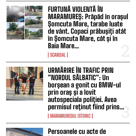
FURTUNĂ VIOLENTĂ ÎN
MARAMUREȘ: Prăpăd în orașul
Șomcuta Mare, tarabe luate
de vânt. Copaci prăbușiți atât
în Șomcuta Mare, cât și în
Baia Mare...
SCANDAL
URMĂRIRE ÎN TRAFIC PRIN
”NORDUL SĂLBATIC”: Un
borșean a gonit cu BMW-ul
prin oraș și a lovit
autospeciala poliției. Avea
permisul reținut fiind prins...
MARAMURESUL ISTORIC
Persoanele cu acte de