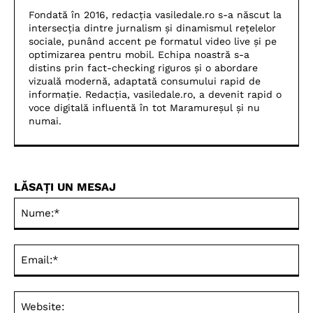
Fondată în 2016, redacția vasiledale.ro s-a născut la
intersecția dintre jurnalism și dinamismul rețelelor
sociale, punând accent pe formatul video live și pe
optimizarea pentru mobil. Echipa noastră s-a
distins prin fact-checking riguros și o abordare
vizuală modernă, adaptată consumului rapid de
informație. Redacția, vasiledale.ro, a devenit rapid o
voce digitală influentă în tot Maramureșul și nu
numai.
LĂSAȚI UN MESAJ
Nu
Ema
Web