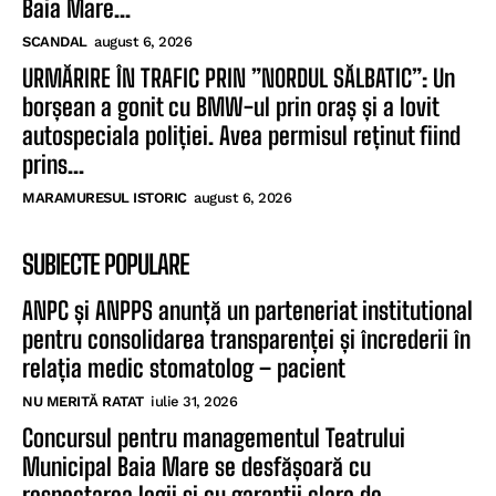
Baia Mare...
SCANDAL
august 6, 2026
URMĂRIRE ÎN TRAFIC PRIN ”NORDUL SĂLBATIC”: Un
borșean a gonit cu BMW-ul prin oraș și a lovit
autospeciala poliției. Avea permisul reținut fiind
prins...
MARAMURESUL ISTORIC
august 6, 2026
SUBIECTE POPULARE
ANPC și ANPPS anunță un parteneriat institutional
pentru consolidarea transparenței și încrederii în
relația medic stomatolog – pacient
NU MERITĂ RATAT
iulie 31, 2026
Concursul pentru managementul Teatrului
Municipal Baia Mare se desfășoară cu
respectarea legii și cu garanții clare de