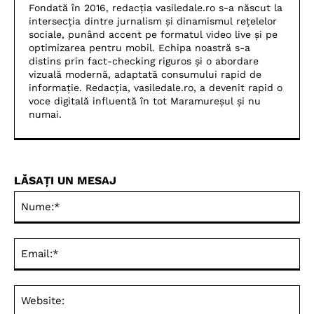
Fondată în 2016, redacția vasiledale.ro s-a născut la
intersecția dintre jurnalism și dinamismul rețelelor
sociale, punând accent pe formatul video live și pe
optimizarea pentru mobil. Echipa noastră s-a
distins prin fact-checking riguros și o abordare
vizuală modernă, adaptată consumului rapid de
informație. Redacția, vasiledale.ro, a devenit rapid o
voce digitală influentă în tot Maramureșul și nu
numai.
LĂSAȚI UN MESAJ
Nu
Ema
Web