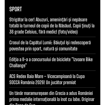
SPORT
Strigător la cer! Abuzuri, amenințări și nepăsare
totală la turneul de copii de la Năsăud. Copii ținuți la
36 grade Celsius, fără medic! (foto/video)
Crosul de la Capătul Lumii: Băiuțul își redescoperă
povestea prin sport, natură și comunitate
Ediția a II-a a concursului de biciclete ”Izvoare Bike
Challange”
ACS Redex Baia Mare – Vicecampioană la Cupa
SOCCA România 2026! Un jucător premiat
Un tânăr maramureșean din Grecia a adus României
prima medalie internațională la înot cu labe. Originar