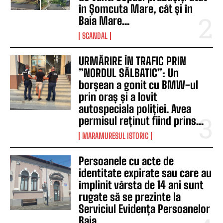
în Șomcuta Mare, cât și în
Baia Mare...
SCANDAL
URMĂRIRE ÎN TRAFIC PRIN
”NORDUL SĂLBATIC”: Un
borșean a gonit cu BMW-ul
prin oraș și a lovit
autospeciala poliției. Avea
permisul reținut fiind prins...
MARAMURESUL ISTORIC
Persoanele cu acte de
identitate expirate sau care au
împlinit vârsta de 14 ani sunt
rugate să se prezinte la
Serviciul Evidența Persoanelor
Baia...