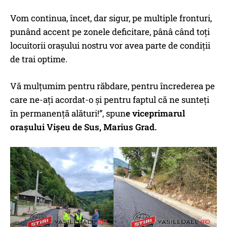
Vom continua, încet, dar sigur, pe multiple fronturi,
punând accent pe zonele deficitare, pânâ când toți
locuitorii orașului nostru vor avea parte de condiții
de trai optime.
Vă mulțumim pentru răbdare, pentru încrederea pe
care ne-ați acordat-o și pentru faptul că ne sunteți
în permanență alături!”, spun
e viceprimarul
oraşului Vişeu de Sus, Marius Grad.