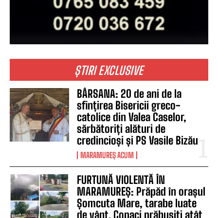
ȘTIRI EXCLUSIVE
BÂRSANA: 20 de ani de la
sfințirea Bisericii greco-
catolice din Valea Caselor,
sărbătoriți alături de
credincioși și PS Vasile Bizău
MARAMUREȘ ACUM
FURTUNĂ VIOLENTĂ ÎN
MARAMUREȘ: Prăpăd în orașul
Șomcuta Mare, tarabe luate
de vânt. Copaci prăbușiți atât