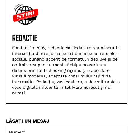
REDACTIE
Fondată în 2016, redacția vasiledale.ro s-a născut la
intersecția dintre jurnalism și dinamismul rețelelor
sociale, punând accent pe formatul video live și pe
optimizarea pentru mobil. Echipa noastră s-a
distins prin fact-checking riguros și o abordare
vizuală modernă, adaptată consumului rapid de
informație. Redacția, vasiledale.ro, a devenit rapid o
voce digitală influentă în tot Maramureșul și nu
numai.
LĂSAȚI UN MESAJ
Nu