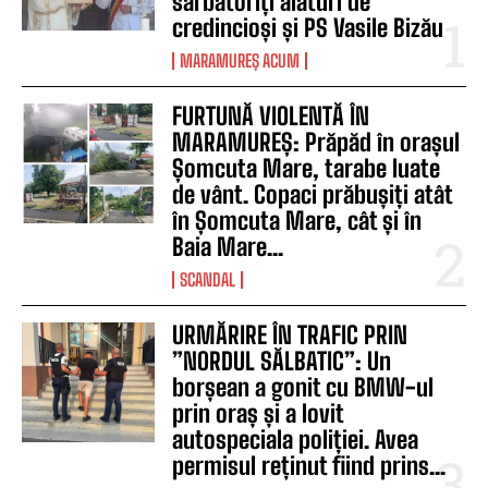
sărbătoriți alături de
credincioși și PS Vasile Bizău
MARAMUREȘ ACUM
FURTUNĂ VIOLENTĂ ÎN
MARAMUREȘ: Prăpăd în orașul
Șomcuta Mare, tarabe luate
de vânt. Copaci prăbușiți atât
în Șomcuta Mare, cât și în
Baia Mare...
SCANDAL
URMĂRIRE ÎN TRAFIC PRIN
”NORDUL SĂLBATIC”: Un
borșean a gonit cu BMW-ul
prin oraș și a lovit
autospeciala poliției. Avea
permisul reținut fiind prins...