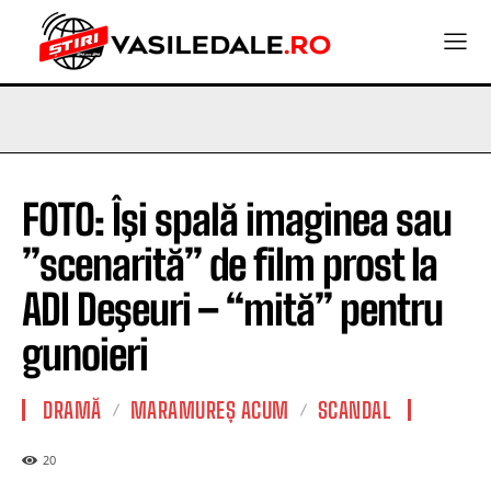
FOTO: Îşi spală imaginea sau
”scenarită” de film prost la
ADI Deşeuri – “mită” pentru
gunoieri
DRAMĂ
MARAMUREȘ ACUM
SCANDAL
20