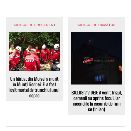
ARTICOLUL PRECEDENT
ARTICOLUL URMĂTOR
Un bărbat din Moisei a murit
în Munții Rodnei. El a fost
lovit mortal de trunchiul unui
EXCLUSIV VIDEO: A venit frigul,
copac
oamenii au aprins focul, iar
incendiile la coşurile de fum
se ţin lanţ