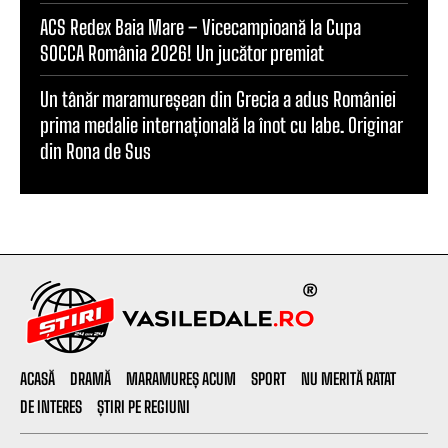
ACS Redex Baia Mare – Vicecampioană la Cupa
SOCCA România 2026! Un jucător premiat
Un tânăr maramureșean din Grecia a adus României
prima medalie internațională la înot cu labe. Originar
din Rona de Sus
ACASĂ
DRAMĂ
MARAMUREȘ ACUM
SPORT
NU MERITĂ RATAT
DE INTERES
ȘTIRI PE REGIUNI