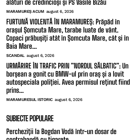
alături de credincioși și PS Vasile Bizău
MARAMUREȘ ACUM
august 6, 2026
FURTUNĂ VIOLENTĂ ÎN MARAMUREȘ: Prăpăd în
orașul Șomcuta Mare, tarabe luate de vânt.
Copaci prăbușiți atât în Șomcuta Mare, cât și în
Baia Mare...
SCANDAL
august 6, 2026
URMĂRIRE ÎN TRAFIC PRIN ”NORDUL SĂLBATIC”: Un
borșean a gonit cu BMW-ul prin oraș și a lovit
autospeciala poliției. Avea permisul reținut fiind
prins...
MARAMURESUL ISTORIC
august 6, 2026
SUBIECTE POPULARE
Percheziții la Bogdan Vodă într-un dosar de
contrabandă cu țigarete