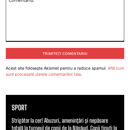
Comentariu:
Acest site folosește Akismet pentru a reduce spamul.
Află cum
sunt procesate datele comentariilor tale
.
SPORT
Strigător la cer! Abuzuri, amenințări și nepăsare
totală la turneul de copii de la Năsăud. Copii ținuți la