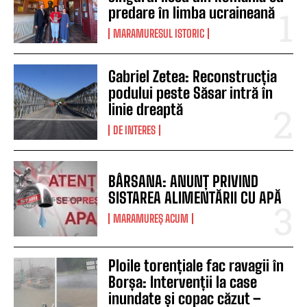
predare în limba ucraineană
MARAMURESUL ISTORIC
Gabriel Zetea: Reconstrucția
podului peste Săsar intră în
linie dreaptă
DE INTERES
BÂRSANA: ANUNȚ PRIVIND
SISTAREA ALIMENTĂRII CU APĂ
MARAMUREȘ ACUM
Ploile torențiale fac ravagii în
Borșa: Intervenții la case
inundate și copac căzut –