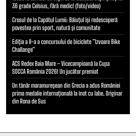
36 grade Celsius, fără medic! (foto/video)
Crosul de la Capătul Lumii: Băiuțul își redescoperă
povestea prin sport, natură și comunitate
Ediția a II-a a concursului de biciclete ”Izvoare Bike
Challange”
ACS Redex Baia Mare – Vicecampioană la Cupa
SOCCA România 2026! Un jucător premiat
Un tânăr maramureșean din Grecia a adus României
prima medalie internațională la înot cu labe. Originar
din Rona de Sus