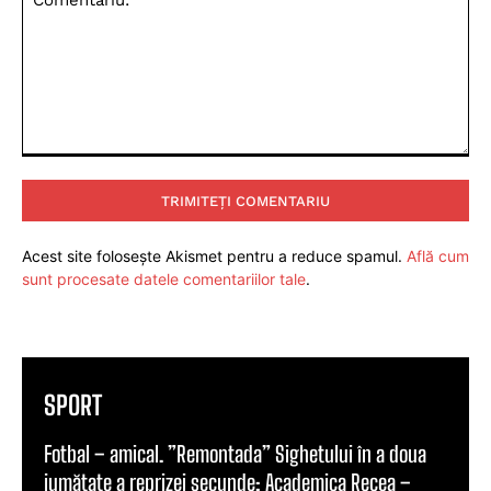
Comentariu:
Acest site folosește Akismet pentru a reduce spamul.
Află cum
sunt procesate datele comentariilor tale
.
SPORT
Fotbal – amical. ”Remontada” Sighetului în a doua
jumătate a reprizei secunde: Academica Recea –