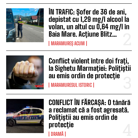
ÎN TRAFIC: Șofer de 36 de ani,
depistat cu 1,29 mg/l alcool la
volan, un altul cu 0,64 mg/l în
Baia Mare. Acțiune Blitz...
MARAMUREȘ ACUM
Conflict violent între doi frați,
la Sighetu Marmației: Polițiștii
au emis ordin de protecție
MARAMURESUL ISTORIC
CONFLICT ÎN FĂRCAȘA: O tânără
a reclamat că a fost agresată.
Polițiștii au emis ordin de
protecție
DRAMĂ