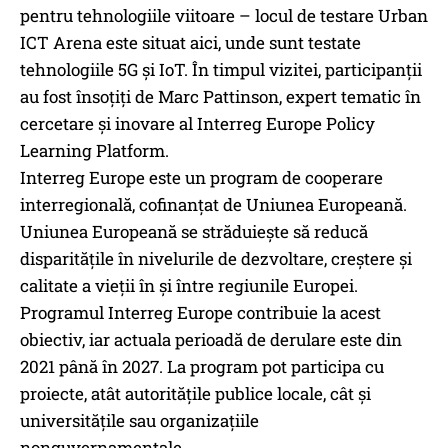
pentru tehnologiile viitoare – locul de testare Urban
ICT Arena este situat aici, unde sunt testate
tehnologiile 5G și IoT. În timpul vizitei, participanții
au fost însoțiți de Marc Pattinson, expert tematic în
cercetare și inovare al Interreg Europe Policy
Learning Platform.
Interreg Europe este un program de cooperare
interregională, cofinanțat de Uniunea Europeană.
Uniunea Europeană se străduiește să reducă
disparitățile în nivelurile de dezvoltare, creștere și
calitate a vieții în și între regiunile Europei.
Programul Interreg Europe contribuie la acest
obiectiv, iar actuala perioadă de derulare este din
2021 până în 2027. La program pot participa cu
proiecte, atât autoritățile publice locale, cât și
universitățile sau organizațiile
nonguvernamentale.