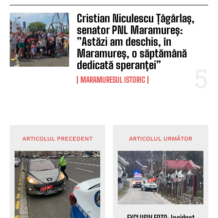
Cristian Niculescu Țâgârlaș,
senator PNL Maramureș:
”Astăzi am deschis, în
Maramureș, o săptămână
dedicată speranței”
MARAMURESUL ISTORIC
ARTICOLUL PRECEDENT
ARTICOLUL URMĂTOR
EXCLUSIV FOTO: Incident