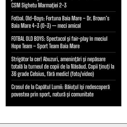
CSM Sighetu Marmației 2-3
Fotbal. Old-Boys: Fortuna Baia Mare – Dr. Brown’s
Baia Mare 4-3 (0-3) — meci amical
FOTBAL OLD BOYS: Spectacol și fair-play în meciul
Hope Team – Sport Team Baia Mare
Strigător la cer! Abuzuri, amenințări și nepăsare
totală la turneul de copii de la Năsăud. Copii ținuți la
36 grade Celsius, fără medic! (foto/video)
Crosul de la Capătul Lumii: Băiuțul își redescoperă
povestea prin sport, natură și comunitate