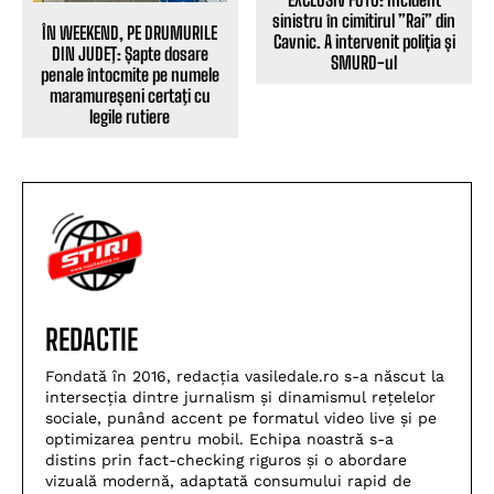
sinistru în cimitirul ”Rai” din
ÎN WEEKEND, PE DRUMURILE
Cavnic. A intervenit poliția și
DIN JUDEŢ: Șapte dosare
SMURD-ul
penale întocmite pe numele
maramureșeni certaţi cu
legile rutiere
REDACTIE
Fondată în 2016, redacția vasiledale.ro s-a născut la
intersecția dintre jurnalism și dinamismul rețelelor
sociale, punând accent pe formatul video live și pe
optimizarea pentru mobil. Echipa noastră s-a
distins prin fact-checking riguros și o abordare
vizuală modernă, adaptată consumului rapid de